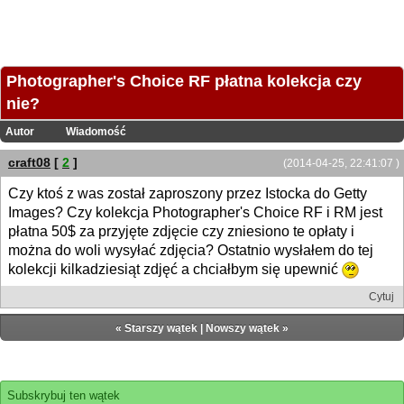
Photographer's Choice RF płatna kolekcja czy
nie?
Autor
Wiadomość
craft08
[
2
]
(2014-04-25, 22:41:07 )
Czy ktoś z was został zaproszony przez Istocka do Getty
Images? Czy kolekcja Photographer's Choice RF i RM jest
płatna 50$ za przyjęte zdjęcie czy zniesiono te opłaty i
można do woli wysyłać zdjęcia? Ostatnio wysłałem do tej
kolekcji kilkadziesiąt zdjęć a chciałbym się upewnić
Cytuj
«
Starszy wątek
|
Nowszy wątek
»
Subskrybuj ten wątek