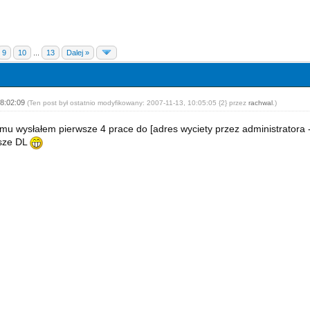
9
10
...
13
Dalej »
08:02:09
(Ten post był ostatnio modyfikowany: 2007-11-13, 10:05:05 {2} przez
rachwal
.)
mu wysłałem pierwsze 4 prace do [adres wyciety przez administratora -
sze DL