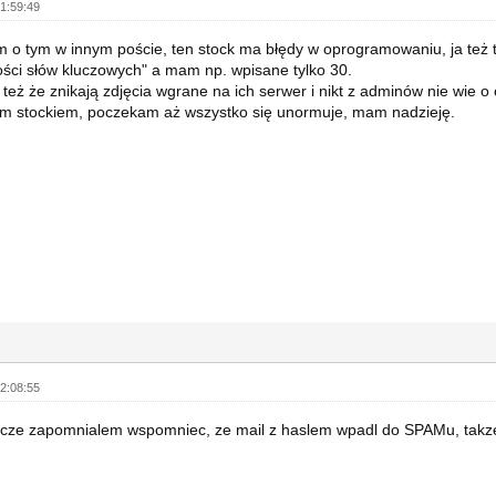
1:59:49
m o tym w innym poście, ten stock ma błędy w oprogramowaniu, ja też
lości słów kluczowych" a mam np. wpisane tylko 30.
 też że znikają zdjęcia wgrane na ich serwer i nikt z adminów nie wie o
ym stockiem, poczekam aż wszystko się unormuje, mam nadzieję.
2:08:55
eszcze zapomnialem wspomniec, ze mail z haslem wpadl do SPAMu, takze