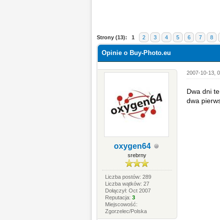
Strony (13):
1
2
3
4
5
6
7
8
Opinie o Buy-Photo.eu
2007-10-13, 
Dwa dni te
dwa pierw
oxygen64
srebrny
Liczba postów: 289
Liczba wątków: 27
Dołączył: Oct 2007
Reputacja:
3
Miejscowość:
Zgorzelec/Polska