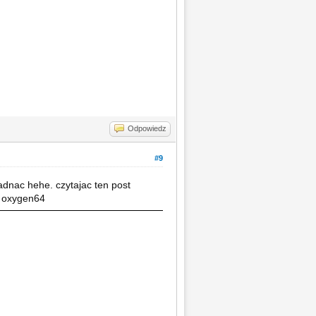
Odpowiedz
#9
adnac hehe. czytajac ten post
o oxygen64