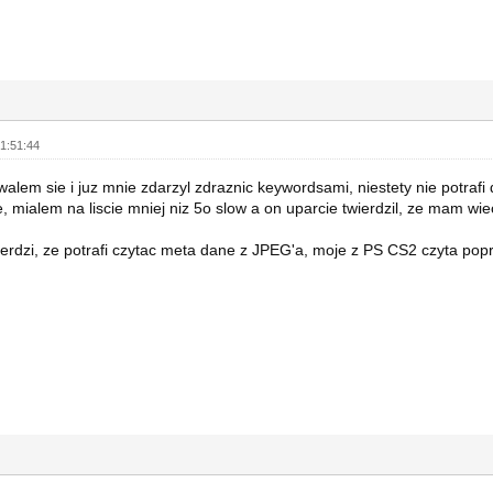
1:51:44
alem sie i juz mnie zdarzyl zdraznic keywordsami, niestety nie potrafi d
, mialem na liscie mniej niz 5o slow a on uparcie twierdzil, ze mam wiec
erdzi, ze potrafi czytac meta dane z JPEG'a, moje z PS CS2 czyta pop