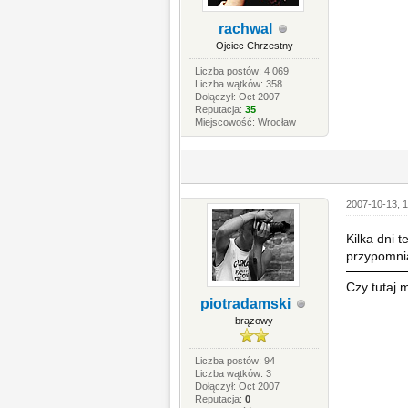
rachwal
Ojciec Chrzestny
Liczba postów: 4 069
Liczba wątków: 358
Dołączył: Oct 2007
Reputacja:
35
Miejscowość: Wrocław
2007-10-13, 1
Kilka dni 
przypomni
Czy tutaj 
piotradamski
brązowy
Liczba postów: 94
Liczba wątków: 3
Dołączył: Oct 2007
Reputacja:
0