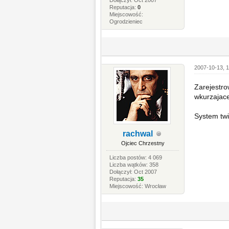
Dołączył: Oct 2007
Reputacja:
0
Miejscowość:
Ogrodzieniec
2007-10-13, 1
Zarejestrow
wkurzajace
System twi
rachwal
Ojciec Chrzestny
Liczba postów: 4 069
Liczba wątków: 358
Dołączył: Oct 2007
Reputacja:
35
Miejscowość: Wrocław