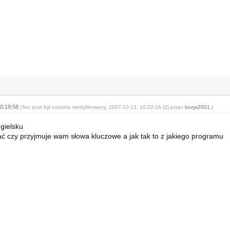
10:19:58
(Ten post był ostatnio modyfikowany: 2007-10-13, 10:22:16 {2} przez
borys2001
.)
ngielsku
nać czy przyjmuje wam słowa kluczowe a jak tak to z jakiego programu