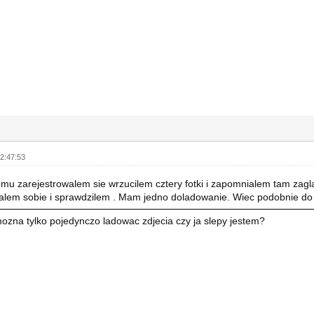
2:47:53
temu zarejestrowalem sie wrzucilem cztery fotki i zapomnialem tam zagl
alem sobie i sprawdzilem . Mam jedno doladowanie. Wiec podobnie d
mozna tylko pojedynczo ladowac zdjecia czy ja slepy jestem?