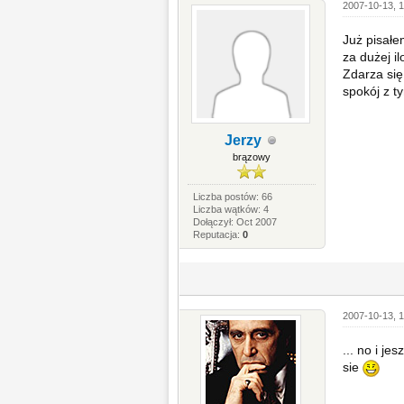
2007-10-13, 1
Już pisałe
za dużej i
Zdarza się
spokój z t
Jerzy
brązowy
Liczba postów: 66
Liczba wątków: 4
Dołączył: Oct 2007
Reputacja:
0
2007-10-13, 1
... no i j
sie