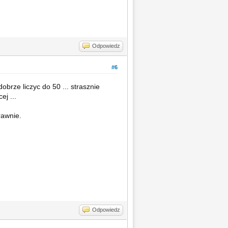
Odpowiedz
#6
obrze liczyc do 50 ... strasznie
ej ...
rawnie.
Odpowiedz