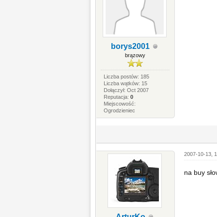
borys2001
brązowy
Liczba postów: 185
Liczba wątków: 15
Dołączył: Oct 2007
Reputacja:
0
Miejscowość:
Ogrodzieniec
2007-10-13, 1
na buy sło
ArturKo