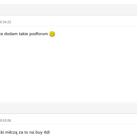
9:34:22
ze dodam takie podforum
9:53:06
cki milczą za to na buy 4dl