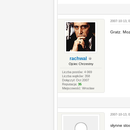
2007-10-13, 0
Gratz. Mo
rachwal
Ojciec Chrzestny
Liczba postów: 4 069
Liczba wątków: 358
Dołączył: Oct 2007
Reputacja:
35
Miejscowość: Wrocław
2007-10-13, 0
słynne sto