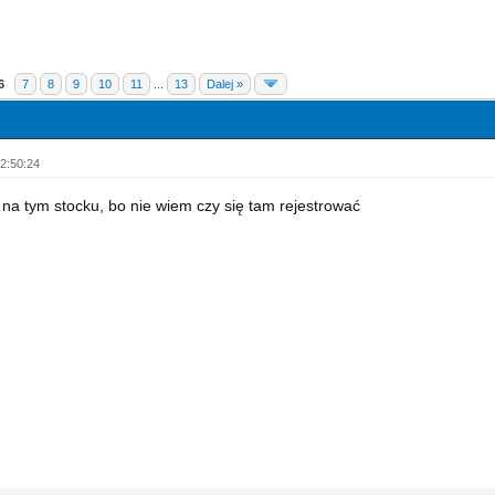
6
7
8
9
10
11
...
13
Dalej »
2:50:24
L na tym stocku, bo nie wiem czy się tam rejestrować