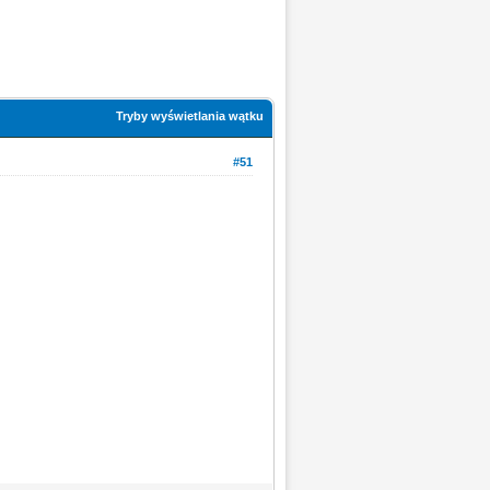
Tryby wyświetlania wątku
#51