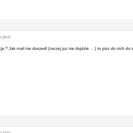
1:28:47
cja ? Jak mail nie doszedl (raczej juz nie dojdzie ... ) to pisz do nich do
1:42:51