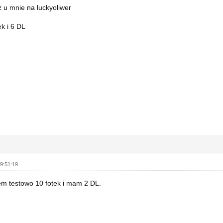
iż u mnie na luckyoliwer
ek i 6 DL
9:51:19
em testowo 10 fotek i mam 2 DL.