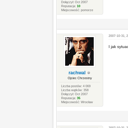
Dołączył: Oct 2007
Reputacja:
10
Miejscowość: pomorze
2007-10-31, 2
I jak sytua
rachwal
Ojciec Chrzestny
Liczba postów: 4 069
Liczba wątków: 358
Dołączył: Oct 2007
Reputacja:
35
Miejscowość: Wrocław
2007-10-31, 2