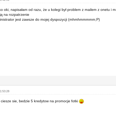
ko oki, napisałam od razu, że u kolegi był problem z mailem z onetu 
ają na rozpatrzenie
inistrator jest zawsze do mojej dyspozycji (mhmhmmmmm;P)
1:53:28
 ciesze sie, bedzie 5 kredytow na promocje fotki