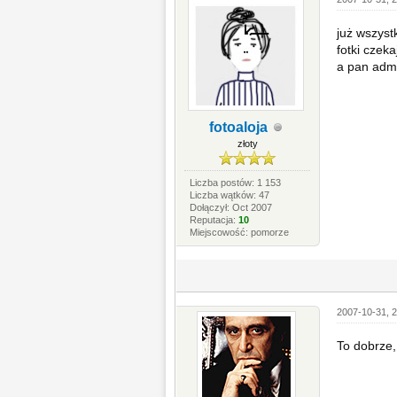
już wszyst
fotki czek
a pan adm
fotoaloja
złoty
Liczba postów: 1 153
Liczba wątków: 47
Dołączył: Oct 2007
Reputacja:
10
Miejscowość: pomorze
2007-10-31, 2
To dobrze,