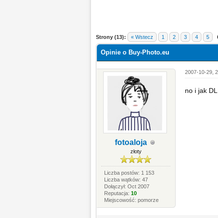
Strony (13):
« Wstecz
1
2
3
4
5
Opinie o Buy-Photo.eu
2007-10-29, 2
no i jak D
fotoaloja
złoty
Liczba postów: 1 153
Liczba wątków: 47
Dołączył: Oct 2007
Reputacja:
10
Miejscowość: pomorze