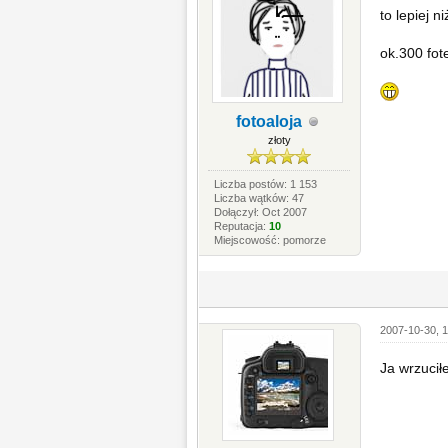
to lepiej n
ok.300 fot
fotoaloja
złoty
Liczba postów: 1 153
Liczba wątków: 47
Dołączył: Oct 2007
Reputacja:
10
Miejscowość: pomorze
2007-10-30, 1
Ja wrzucił