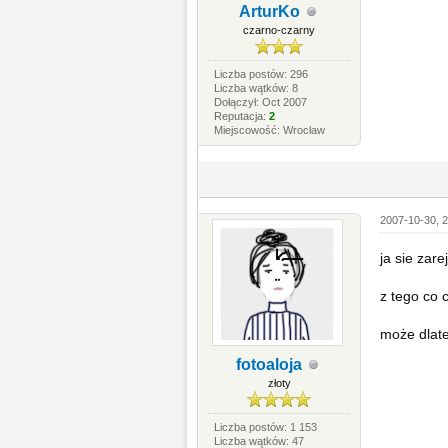
ArturKo
czarno-czarny
Liczba postów: 296
Liczba wątków: 8
Dołączył: Oct 2007
Reputacja:
2
Miejscowość: Wrocław
2007-10-30, 2
ja sie zar
z tego co 
może dlate
fotoaloja
złoty
Liczba postów: 1 153
Liczba wątków: 47