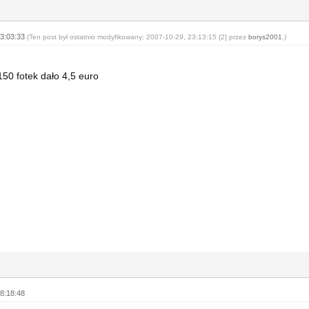
23:03:33
(Ten post był ostatnio modyfikowany: 2007-10-29, 23:13:15 {2} przez
borys2001
.)
150 fotek dało 4,5 euro
8:18:48