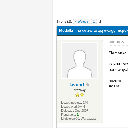
Strony (2):
« Wstecz
1
2
Modelki - na co zwracają uwagę inspek
2008-10-27, 1
Siamanko
W kilku pr
ponownych 
pozdro.
kivoart
Adam
brązowy
Liczba postów: 140
Liczba wątków: 6
Dołączył: Dec 2007
Reputacja:
1
Miejscowość: Warszawa