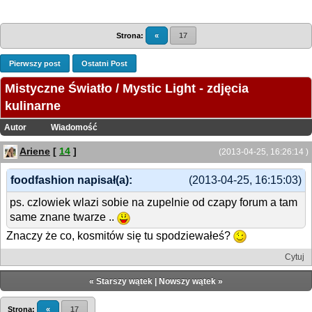
Strona:
«
17
Pierwszy post
Ostatni Post
Mistyczne Światło / Mystic Light - zdjęcia
kulinarne
Autor
Wiadomość
Ariene
[
14
]
(2013-04-25, 16:26:14 )
foodfashion napisał(a):
(2013-04-25, 16:15:03)
ps. czlowiek wlazi sobie na zupelnie od czapy forum a tam
same znane twarze ..
Znaczy że co, kosmitów się tu spodziewałeś?
Cytuj
«
Starszy wątek
|
Nowszy wątek
»
Strona:
«
17