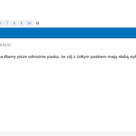
6
7
8
9
10
11
8:43:02
 Alamy pisze odnośnie paska, że zdj z żółtym paskiem mają słabą wykr