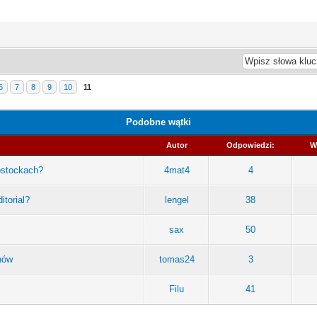
6
7
8
9
10
11
Podobne wątki
Autor
Odpowiedzi:
W
ostockach?
4mat4
4
itorial?
lengel
38
sax
50
nów
tomas24
3
Filu
41