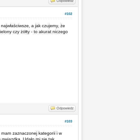
Odpowiedz
#102
 najwłaściwsze, a jak czujemy, że
lony czy żółty - to akurat niczego
Odpowiedz
#103
e mam zaznaczonej kategorii i w
 gwiazdką. Udało mi się tak