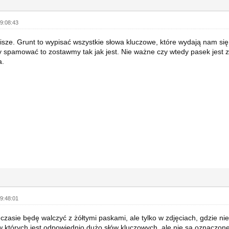
9:08:43
pisze. Grunt to wypisać wszystkie słowa kluczowe, które wydają nam się
spamować to zostawmy tak jak jest. Nie ważne czy wtedy pasek jest zie
a.
9:48:01
zasie będę walczyć z żółtymi paskami, ale tylko w zdjęciach, gdzie ni
w których jest odpowiednio dużo słów kluczowych, ale nie są oznaczone