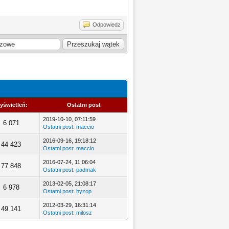
Odpowiedz
yświetleń:
Ostatni post
2019-10-10, 07:11:59
6 071
Ostatni post
:
maccio
2016-09-16, 19:18:12
44 423
Ostatni post
:
maccio
2016-07-24, 11:06:04
77 848
Ostatni post
:
padmak
2013-02-05, 21:08:17
6 978
Ostatni post
:
hyzop
2012-03-29, 16:31:14
49 141
Ostatni post
:
milosz