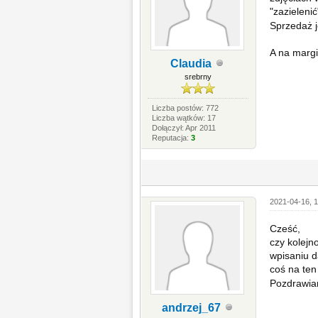
"zazieleni
Sprzedaż j
A na margi
Claudia
srebrny
Liczba postów: 772
Liczba wątków: 17
Dołączył: Apr 2011
Reputacja:
3
2021-04-16, 1
Cześć,
czy kolejn
wpisaniu da
coś na te
Pozdrawia
andrzej_67