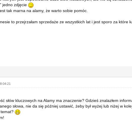
ć" jedno zdjęcie
est tak marna na alamy, że warto sobie pomóc.
nesie to przejrzałam sprzedaże ze wszystkich lat i jest sporo za które 
8:04:21
ość słów kluczowych na Alamy ma znaczenie? Gdzieś znalazłem informacj
nego słowa, nie da się później ustawić, żeby był wyżej lub niżej w kolej
n temat?
m!