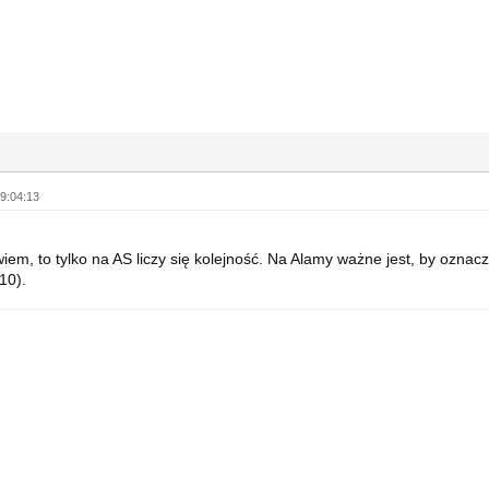
9:04:13
wiem, to tylko na AS liczy się kolejność. Na Alamy ważne jest, by ozna
10).