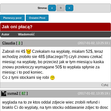
Strona:
«
9
»
Pierwszy post
Ostatni Post
Jak oni płacą?
Autor
Wiadomość
Claudia
[
3
]
(2017-01-02, 13:25:33 )
Zabrali mi 4$
Czekałam na wypłatę, miałam 52$, teraz
wchodzę zrobiło sie 48$ (dlaczego?!) czyli znowu czekać
miesiąc na wypłatę, bo przecież jak w tym miesiącu kaska
znowu przekroczy wymagane 50$ to wypłata spłynie za
miesiąc i to pod koniec.
Co z tymi stockami się robi
Cytuj
yuma2
[
87
]
(2017-01-02, 13:35:19 )
wyglada na to ze ktos oddal zdjecie wiec zrobili refund i
braklo Ci do wyplaty, na tym stocku oddawanie zdjec to dosc