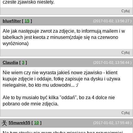
czeste zjawisko niestety.
Cytuj
bluefilter
[
15
]
(2017-01-02, 13:56:27 )
Ale jak następuje zwrot za zdjęcie, to informują mailem i w
tabelkach jest kwota z minusem(zdaje się na czerwono
wyróżniona)
Cytuj
Claudia
[
3
]
(2017-01-02, 13:56:44 )
Nie wiem czy nie wyrasta jakieś nowe zjawisko - klient
kupuje zdjęcie i oddaje, fotkę zapisuje na dysku i używa
nielegalnie, bo kto mu udowodni... :/
Ale to by musiało być kilka "oddań", bo za 4 dolce nie
pobrano ode mnie zdjęcia.
Cytuj
55marek55
[
10
]
(2017-01-02, 17:55:48 )