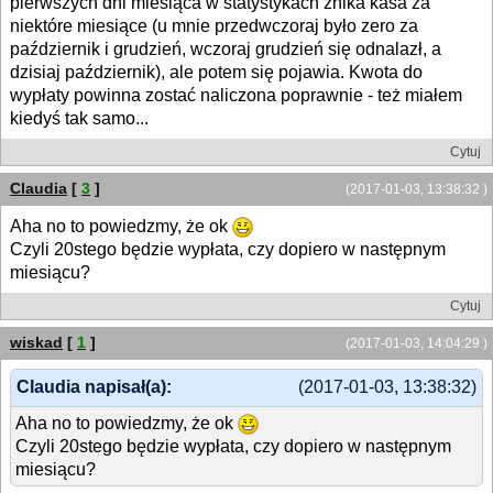
pierwszych dni miesiąca w statystykach znika kasa za
niektóre miesiące (u mnie przedwczoraj było zero za
październik i grudzień, wczoraj grudzień się odnalazł, a
dzisiaj październik), ale potem się pojawia. Kwota do
wypłaty powinna zostać naliczona poprawnie - też miałem
kiedyś tak samo...
Cytuj
Claudia
[
3
]
(2017-01-03, 13:38:32 )
Aha no to powiedzmy, że ok
Czyli 20stego będzie wypłata, czy dopiero w następnym
miesiącu?
Cytuj
wiskad
[
1
]
(2017-01-03, 14:04:29 )
Claudia napisał(a):
(2017-01-03, 13:38:32)
Aha no to powiedzmy, że ok
Czyli 20stego będzie wypłata, czy dopiero w następnym
miesiącu?