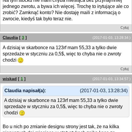
Na tym stocku nie mam chyba miesiąca bez przynajmniej
jednego zwrotu, a bywa ich więcej. Trochę to irytujące ale co
zrobić? Zamknąć konto? Nie dostaję maili z informacją o
zwrocie, kiedyś tak było teraz nie.
Cytuj
Claudia
[
3
]
(2017-01-03, 13:28:34 )
A dzisiaj w skarbonce na 123rf mam 55,33 a tylko dwie
sprzedaże w styczniu za 0,5$, więc to chyba nie o zwroty
chodzi
Cytuj
wiskad
[
1
]
(2017-01-03, 13:34:57 )
Claudia napisał(a):
(2017-01-03, 13:28:34)
A dzisiaj w skarbonce na 123rf mam 55,33 a tylko dwie
sprzedaże w styczniu za 0,5$, więc to chyba nie o zwroty
chodzi
Bo u nich po zmianie designu strony jest tak, że na kilka