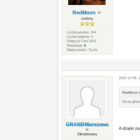
RedMoon
srebrny
Liczba postów: 344
Liczba wątków: 0
Dołączył: Feb 2015
Reputacja:
6
Miejscowość: Tychy
2016-12-08, 1
RedMoon n
Na tej głó
GRANDWarszawa
A dzięki 
Zlikwidowany