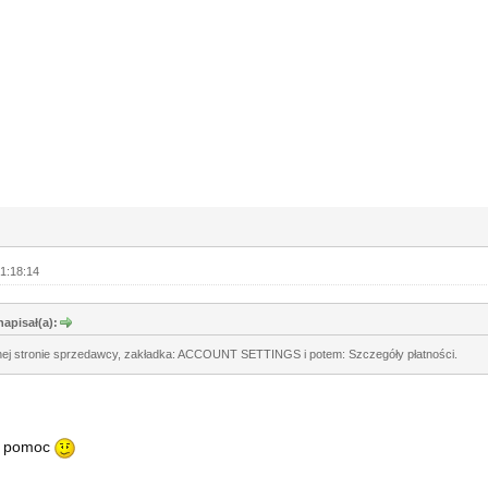
1:18:14
apisał(a):
wnej stronie sprzedawcy, zakładka: ACCOUNT SETTINGS i potem: Szczegóły płatności.
za pomoc