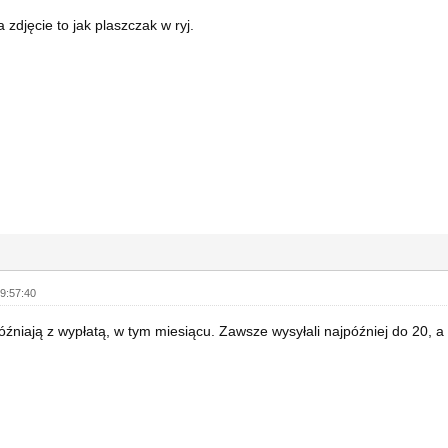
 zdjęcie to jak plaszczak w ryj.
9:57:40
óźniają z wypłatą, w tym miesiącu. Zawsze wysyłali najpóźniej do 20, a t