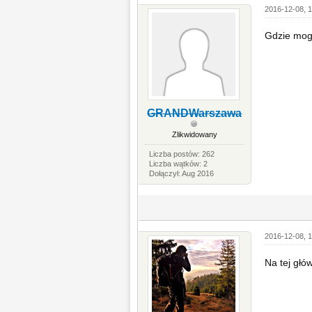
2016-12-08, 1
Gdzie mogę
GRANDWarszawa
Zlikwidowany
Liczba postów: 262
Liczba wątków: 2
Dołączył: Aug 2016
2016-12-08, 1
Na tej głó