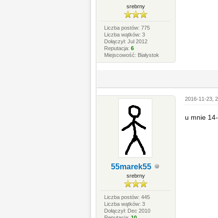
srebrny
Liczba postów: 775
Liczba wątków: 3
Dołączył: Jul 2012
Reputacja:
6
Miejscowość: Białystok
2016-11-23, 2
u mnie 14-
55marek55
srebrny
Liczba postów: 445
Liczba wątków: 3
Dołączył: Dec 2010
Reputacja:
10