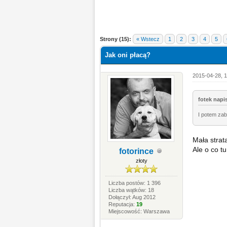
Strony (15):
« Wstecz
1
2
3
4
5
Jak oni płacą?
2015-04-28, 1
fotek napis
I potem zab
Mała strata
Ale o co t
fotorince
złoty
Liczba postów: 1 396
Liczba wątków: 18
Dołączył: Aug 2012
Reputacja:
19
Miejscowość: Warszawa