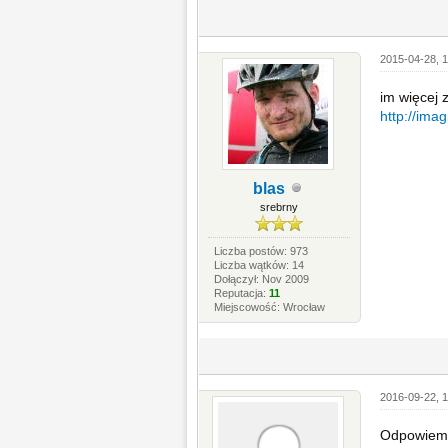
2015-04-28, 1
im więcej 
http://im
blas
srebrny
Liczba postów: 973
Liczba wątków: 14
Dołączył: Nov 2009
Reputacja:
11
Miejscowość: Wrocław
2016-09-22, 
Odpowiem n