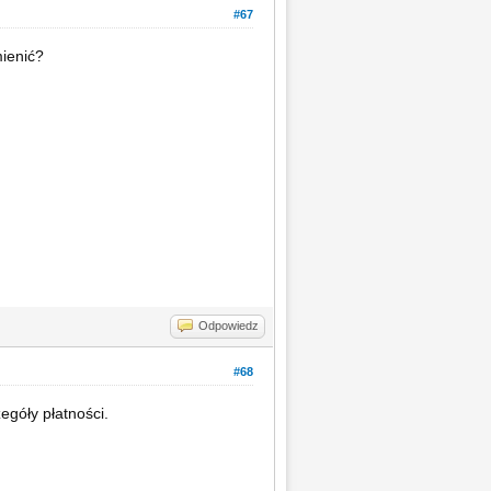
#67
ienić?
Odpowiedz
#68
góły płatności.