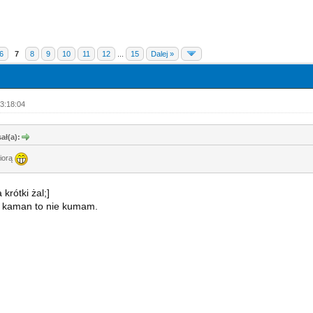
6
7
8
9
10
11
12
...
15
Dalej »
3:18:04
ał(a):
iorą
 krótki żal;]
u kaman to nie kumam.