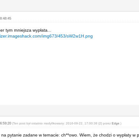
8:48:45
zer tym mniejsza wypłata...
agizer.imageshack.com/img673/453/sW2w1H.png
16:59:20
(Ten post był ostatnio modyfikowany: 2016-09-22, 17:00:38 {2} przez
Edge
.)
a pytanie zadane w temacie: ch**owo. Wiem, że chodzi o wypłaty w p