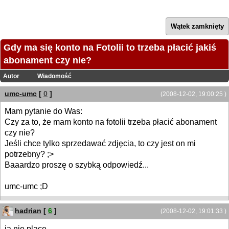
Wątek zamknięty
Gdy ma się konto na Fotolii to trzeba płacić jakiś
abonament czy nie?
Autor
Wiadomość
umc-umc
[
0
]
(2008-12-02, 19:00:25 )
Mam pytanie do Was:
Czy za to, że mam konto na fotolii trzeba płacić abonament
czy nie?
Jeśli chce tylko sprzedawać zdjęcia, to czy jest on mi
potrzebny? ;>
Baaardzo proszę o szybką odpowiedź...
umc-umc ;D
hadrian
[
6
]
(2008-12-02, 19:01:33 )
ja nie place