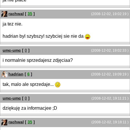
rachwal
[
35
]
(2008-12-02, 19:02:19 )
ja tez nie.
hadrian byl szybszy! szybciej sie nie da
umc-umc
[
0
]
(2008-12-02, 19:02:33 )
i normalnie sprzedajesz zdjęciaa?
hadrian
[
6
]
(2008-12-02, 19:09:19 )
tak, malo ale sprzedaje...
umc-umc
[
0
]
(2008-12-02, 19:11:21 )
dziękuję za informacjee ;D
rachwal
[
35
]
(2008-12-02, 19:18:11 )