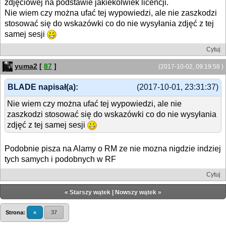
zdjęciowej na podstawie jakiekolwiek licencji.
Nie wiem czy można ufać tej wypowiedzi, ale nie zaszkodzi
stosować się do wskazówki co do nie wysyłania zdjęć z tej
samej sesji
Cytuj
yuma2
[
87
]
(2017-10-02, 09:19:58 )
BLADE napisał(a):
(2017-10-01, 23:31:37)
Nie wiem czy można ufać tej wypowiedzi, ale nie
zaszkodzi stosować się do wskazówki co do nie wysyłania
zdjęć z tej samej sesji
Podobnie pisza na Alamy o RM ze nie mozna nigdzie indziej
tych samych i podobnych w RF
Cytuj
«
Starszy wątek
|
Nowszy wątek
»
Strona:
«
37