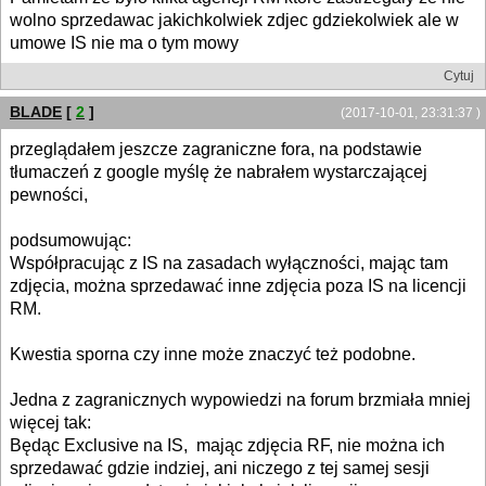
wolno sprzedawac jakichkolwiek zdjec gdziekolwiek ale w
umowe IS nie ma o tym mowy
Cytuj
BLADE
[
2
]
(2017-10-01, 23:31:37 )
przeglądałem jeszcze zagraniczne fora, na podstawie
tłumaczeń z google myślę że nabrałem wystarczającej
pewności,
podsumowując:
Współpracując z IS na zasadach wyłączności, mając tam
zdjęcia, można sprzedawać inne zdjęcia poza IS na licencji
RM.
Kwestia sporna czy inne może znaczyć też podobne.
Jedna z zagranicznych wypowiedzi na forum brzmiała mniej
więcej tak:
Będąc Exclusive na IS, mając zdjęcia RF, nie można ich
sprzedawać gdzie indziej, ani niczego z tej samej sesji