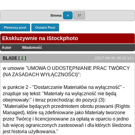
Strona:
«
37
Pierwszy post
Ostatni Post
Ekskluzywnie na iStockphoto
Autor
Wiadomość
BLADE
[
2
]
(2017-09-30, 00:32:13 )
w umowie "UMOWA O UDOSTĘPNIANIE PRAC TWÓRCY
(NA ZASADACH WYŁĄCZNOŚCI)":
w punkcie 2 - "Dostarczanie Materiałów na wyłączność" -
znajduje się tekst: "Materiały na wyłączność nie będą
obejmowały:" i teraz przechodząc do pozycji (3):
"Materiałów będących przedmiotem obrotu prawami (Rights
Managed), które są zdefiniowane jako Materiały tworzone
przez Twórcę i licencjonowane za opłatą w oparciu o jedno
lub więcej ograniczonych zastosowań i dla których śledzona
jest historia użytkowania."