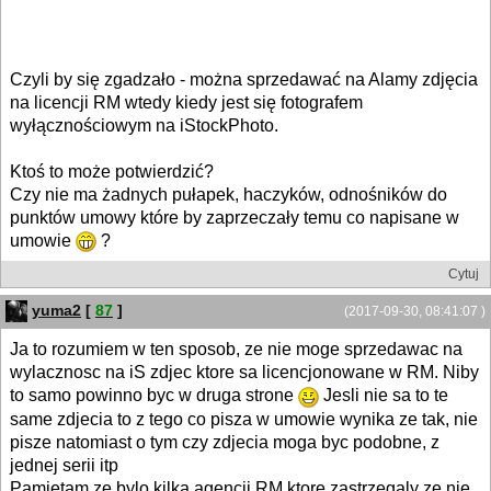
Czyli by się zgadzało - można sprzedawać na Alamy zdjęcia
na licencji RM wtedy kiedy jest się fotografem
wyłącznościowym na iStockPhoto.
Ktoś to może potwierdzić?
Czy nie ma żadnych pułapek, haczyków, odnośników do
punktów umowy które by zaprzeczały temu co napisane w
umowie
?
Cytuj
yuma2
[
87
]
(2017-09-30, 08:41:07 )
Ja to rozumiem w ten sposob, ze nie moge sprzedawac na
wylacznosc na iS zdjec ktore sa licencjonowane w RM. Niby
to samo powinno byc w druga strone
Jesli nie sa to te
same zdjecia to z tego co pisza w umowie wynika ze tak, nie
pisze natomiast o tym czy zdjecia moga byc podobne, z
jednej serii itp
Pamietam ze bylo kilka agencji RM ktore zastrzegaly ze nie