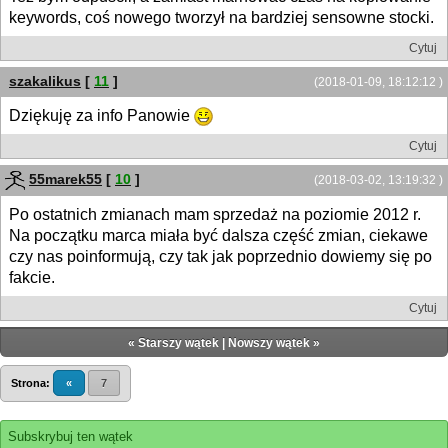
keywords, coś nowego tworzył na bardziej sensowne stocki.
Cytuj
szakalikus
[
11
]
(2018-01-09, 18:12:12 )
Dziękuję za info Panowie
Cytuj
55marek55
[
10
]
(2018-03-02, 13:19:32 )
Po ostatnich zmianach mam sprzedaż na poziomie 2012 r.
Na początku marca miała być dalsza część zmian, ciekawe
czy nas poinformują, czy tak jak poprzednio dowiemy się po
fakcie.
Cytuj
«
Starszy wątek
|
Nowszy wątek
»
Strona:
«
7
Subskrybuj ten wątek