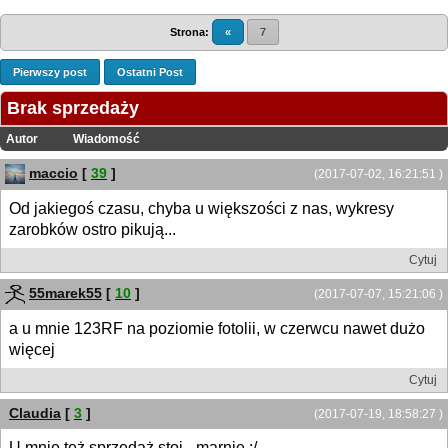
Strona:
«
7
Pierwszy post
Ostatni Post
Brak sprzedaży
Autor
Wiadomość
maccio
[
39
]
(2017-07-02, 16:21:51 )
Od jakiegoś czasu, chyba u większości z nas, wykresy
zarobków ostro pikują...
Cytuj
55marek55
[
10
]
(2017-07-07, 15:21:06 )
a u mnie 123RF na poziomie fotolii, w czerwcu nawet dużo
więcej
Cytuj
Claudia
[
3
]
(2017-07-19, 18:58:27 )
U mnie też sprzedaż stoi - marnie :/