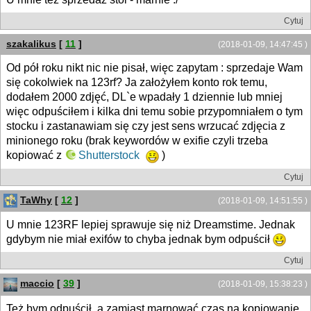
Cytuj
szakalikus
[
11
]
(2018-01-09, 14:47:45 )
Od pół roku nikt nic nie pisał, więc zapytam : sprzedaje Wam
się cokolwiek na 123rf? Ja założyłem konto rok temu,
dodałem 2000 zdjęć, DL`e wpadały 1 dziennie lub mniej
więc odpuściłem i kilka dni temu sobie przypomniałem o tym
stocku i zastanawiam się czy jest sens wrzucać zdjęcia z
minionego roku (brak keywordów w exifie czyli trzeba
kopiować z
Shutterstock
)
Cytuj
TaWhy
[
12
]
(2018-01-09, 14:51:55 )
U mnie 123RF lepiej sprawuje się niż Dreamstime. Jednak
gdybym nie miał exifów to chyba jednak bym odpuścił
Cytuj
maccio
[
39
]
(2018-01-09, 15:38:23 )
Też bym odpuścił, a zamiast marnować czas na kopiowanie