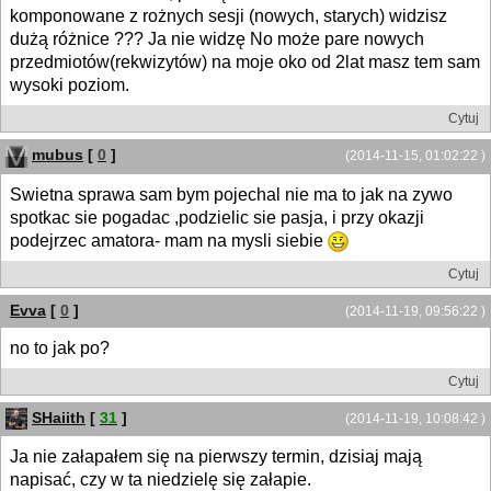
komponowane z rożnych sesji (nowych, starych) widzisz
dużą różnice ??? Ja nie widzę No może pare nowych
przedmiotów(rekwizytów) na moje oko od 2lat masz tem sam
wysoki poziom.
Cytuj
mubus
[
0
]
(2014-11-15, 01:02:22 )
Swietna sprawa sam bym pojechal nie ma to jak na zywo
spotkac sie pogadac ,podzielic sie pasja, i przy okazji
podejrzec amatora- mam na mysli siebie
Cytuj
Evva
[
0
]
(2014-11-19, 09:56:22 )
no to jak po?
Cytuj
SHaiith
[
31
]
(2014-11-19, 10:08:42 )
Ja nie załapałem się na pierwszy termin, dzisiaj mają
napisać, czy w ta niedzielę się załapie.