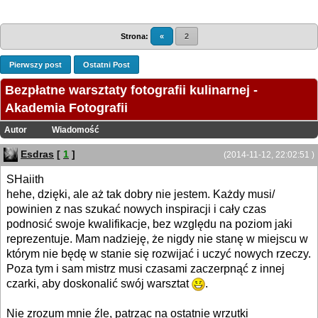
Strona:
«
2
Pierwszy post
Ostatni Post
Bezpłatne warsztaty fotografii kulinarnej -
Akademia Fotografii
Autor
Wiadomość
Esdras
[
1
]
(2014-11-12, 22:02:51 )
SHaiith
hehe, dzięki, ale aż tak dobry nie jestem. Każdy musi/
powinien z nas szukać nowych inspiracji i cały czas
podnosić swoje kwalifikacje, bez względu na poziom jaki
reprezentuje. Mam nadzieję, że nigdy nie stanę w miejscu w
którym nie będę w stanie się rozwijać i uczyć nowych rzeczy.
Poza tym i sam mistrz musi czasami zaczerpnąć z innej
czarki, aby doskonalić swój warsztat
.
Nie zrozum mnie źle, patrząc na ostatnie wrzutki