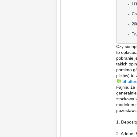
LO
Co
20
Tr
Czy się op
to opłacać
pobranie j
takich opi
pomimo gów
plików) to
Shutter
Fajnie, że
generalnie
stockowa k
modelem sp
pozostawi
1. Deposit
2. Adobe: