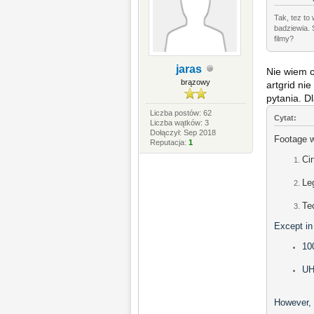
Tak, tez to
badziewia. 
filmy?
jaras
Nie wiem c
brązowy
artgrid nie
pytania. D
Liczba postów: 62
Cytat:
Liczba wątków: 3
Dołączył: Sep 2018
Footage w
Reputacja:
1
Cin
Le
Te
Except in
10
UH
However, 