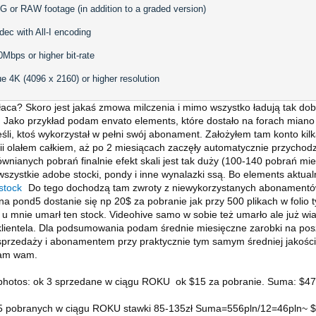
G or RAW footage (in addition to a graded version)
dec with All-I encoding
0Mbps or higher bit-rate
ue 4K (4096 x 2160) or higher resolution
łaca? Skoro jest jakaś zmowa milczenia i mimo wszystko ładują tak dobre
. Jako przykład podam envato elements, które dostało na forach mian
eśli, ktoś wykorzystał w pełni swój abonament. Założyłem tam konto ki
nii olałem całkiem, aż po 2 miesiącach zaczęły automatycznie przychodz
nianych pobrań finalnie efekt skali jest tak duży (100-140 pobrań mie
 wszystkie adobe stocki, pondy i inne wynalazki ssą. Bo elements aktual
stock
Do tego dochodzą tam zwroty z niewykorzystanych abonamentó
 na pond5 dostanie się np 20$ za pobranie jak przy 500 plikach w folio t
 u mnie umarł ten stock. Videohive samo w sobie też umarło ale już wi
lientela. Dla podsumowania podam średnie miesięczne zarobki na po
rzedaży i abonamentem przy praktycznie tym samym średniej jakości po
am wam.
photos: ok 3 sprzedane w ciągu ROKU ok $15 za pobranie. Suma: $47/
 5 pobranych w ciągu ROKU stawki 85-135zł Suma=556pln/12=46pln~ $