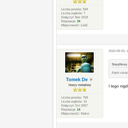
Liczba postów: 594
Liczba wątków: 7
Dołączył: Mar 2018
Reputacja:
34
Miejscowość: Łódź
2020-09-03, 1
StaryNovy 
A jest cora
Tomek De
heavy metalowy
I tego nig
Liczba postów: 769
Liczba wątków: 32
Dołączył: Oct 2007
Reputacja:
14
Miejscowość: Kielce