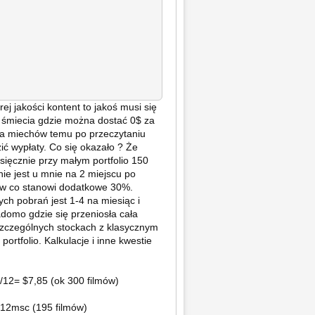
j jakości kontent to jakoś musi się
o śmiecia gdzie można dostać 0$ za
lka miechów temu po przeczytaniu
ić wypłaty. Co się okazało ? Że
sięcznie przy małym portfolio 150
nie jest u mnie na 2 miejscu po
w co stanowi dodatkowe 30%.
ych pobrań jest 1-4 na miesiąc i
adomo gdzie się przeniosła cała
szczególnych stockach z klasycznym
rtfolio. Kalkulacje i inne kwestie
12= $7,85 (ok 300 filmów)
12msc (195 filmów)