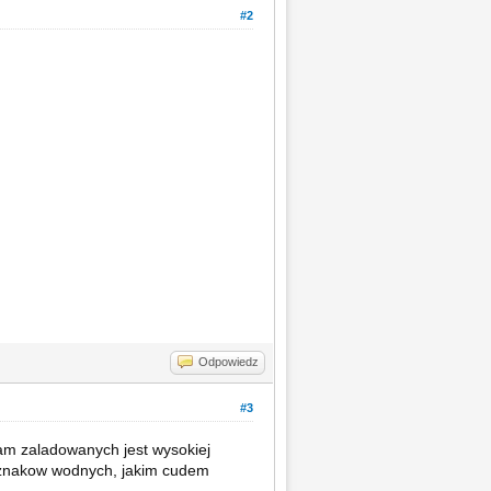
#2
Odpowiedz
#3
tam zaladowanych jest wysokiej
k znakow wodnych, jakim cudem