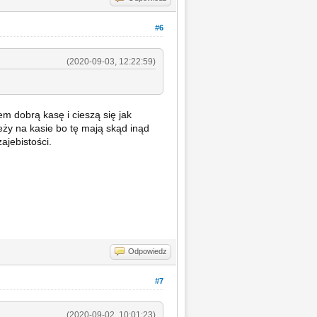
#6
(2020-09-03, 12:22:59)
em dobrą kasę i cieszą się jak
eży na kasie bo tę mają skąd inąd
ajebistości.
Odpowiedz
#7
(2020-09-02, 10:01:23)