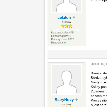
celafon
srebrny
Liczba postów: 445
Liczba wątków: 6
Dołączył: Nov 2012
Reputacja:
4
2020-09-02, 1
Branża sto
Bardzo był
Następuje 
Każdy posz
Działanie 
bezcen moż
StaryNovy
Proces nie
srebrny
A jest cor