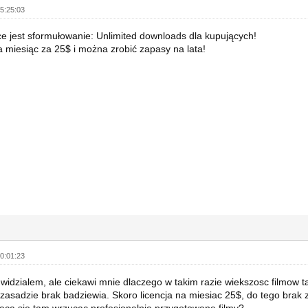
5:25:03
e jest sformułowanie: Unlimited downloads dla kupujących!
a miesiąc za 25$ i można zrobić zapasy na lata!
0:01:23
o widzialem, ale ciekawi mnie dlaczego w takim razie wiekszosc filmow 
 zasadzie brak badziewia. Skoro licencja na miesiac 25$, do tego bra
aca sie tam wrzucac profesjonalnie przygotowane filmy?