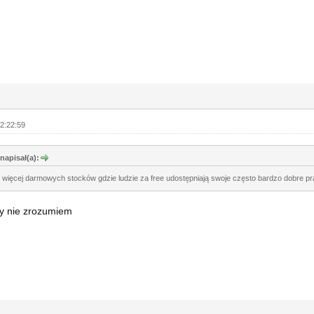
2:22:59
napisał(a):
z więcej darmowych stocków gdzie ludzie za free udostępniają swoje często bardzo dobre pr
dy nie zrozumiem