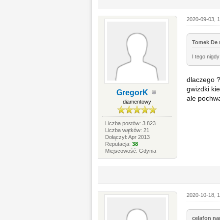
2020-09-03, 1
Tomek De n
I tego nigd
dlaczego ?
gwizdki ki
GregorK
ale pochwal
diamentowy
Liczba postów: 3 823
Liczba wątków: 21
Dołączył: Apr 2013
Reputacja:
38
Miejscowość: Gdynia
2020-10-18, 
celafon nap