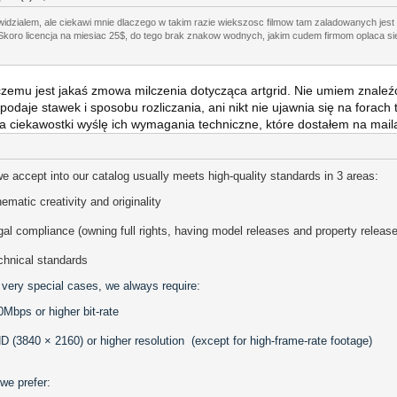
 widzialem, ale ciekawi mnie dlaczego w takim razie wiekszosc filmow tam zaladowanych jest
Skoro licencja na miesiac 25$, do tego brak znakow wodnych, jakim cudem firmom oplaca s
zemu jest jakaś zmowa milczenia dotycząca artgrid. Nie umiem znaleźć 
 podaje stawek i sposobu rozliczania, ani nikt nie ujawnia się na forach
la ciekawostki wyślę ich wymagania techniczne, które dostałem na mail
e accept into our catalog usually meets high-quality standards in 3 areas:
ematic creativity and originality
gal compliance (owning full rights, having model releases and property release
chnical standards
 very special cases, we always require:
0Mbps or higher bit-rate
D (3840 × 2160) or higher resolution (except for high-frame-rate footage)
we prefer: