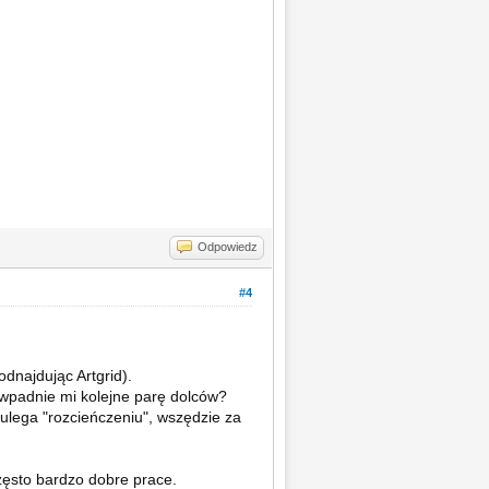
Odpowiedz
#4
najdując Artgrid).
wpadnie mi kolejne parę dolców?
ulega "rozcieńczeniu", wszędzie za
zęsto bardzo dobre prace.