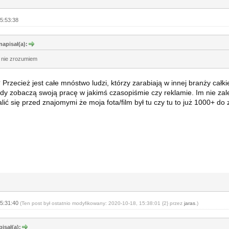
5:53:38
apisał(a):
y nie zrozumiem
 Przecież jest całe mnóstwo ludzi, którzy zarabiają w innej branży całki
edy zobaczą swoją pracę w jakimś czasopiśmie czy reklamie. Im nie zal
ić się przed znajomymi że moja fota/film był tu czy tu to już 1000+ do z
15:31:40
(Ten post był ostatnio modyfikowany: 2020-10-18, 15:38:01 {2} przez
jaras
.)
isał(a):