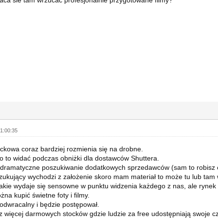
1:00:35
ckowa coraz bardziej rozmienia się na drobne.
o to widać podczas obniżki dla dostawców Shuttera.
dramatyczne poszukiwanie dodatkowych sprzedawców (sam to robisz od
ukujący wychodzi z założenie skoro mam materiał to może tu lub tam 
takie wydaje się sensowne w punktu widzenia każdego z nas, ale rynek 
na kupić świetne foty i filmy.
odwracalny i będzie postępował.
az więcej darmowych stocków gdzie ludzie za free udostępniają swoje c