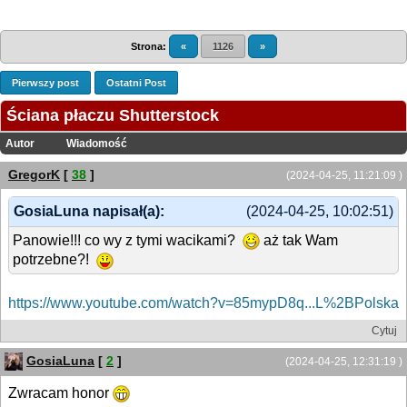
Strona:
«
1126
»
Pierwszy post
Ostatni Post
Ściana płaczu Shutterstock
Autor
Wiadomość
GregorK
[
38
]
(2024-04-25, 11:21:09 )
GosiaLuna napisał(a):
(2024-04-25, 10:02:51)
Panowie!!! co wy z tymi wacikami?
aż tak Wam
potrzebne?!
https://www.youtube.com/watch?v=85mypD8q...L%2BPolska
Cytuj
GosiaLuna
[
2
]
(2024-04-25, 12:31:19 )
Zwracam honor