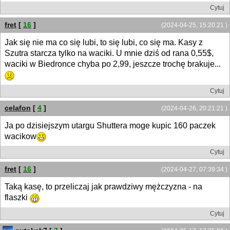
Cytuj
fret
[
16
]
(2024-04-25, 15:20:21 )
Jak się nie ma co się lubi, to się lubi, co się ma. Kasy z
Szutra starcza tylko na waciki. U mnie dziś od rana 0,55$,
waciki w Biedronce chyba po 2,99, jeszcze trochę brakuje...
Cytuj
celafon
[
4
]
(2024-04-26, 20:21:21 )
Ja po dzisiejszym utargu Shuttera moge kupic 160 paczek
wacikow
Cytuj
fret
[
16
]
(2024-04-27, 07:39:34 )
Taką kasę, to przeliczaj jak prawdziwy mężczyzna - na
flaszki
Cytuj