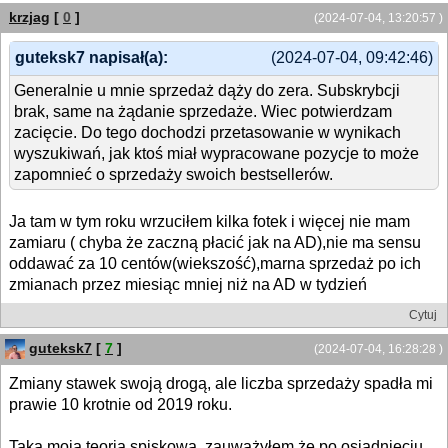
krzjag
[
0
]
(2024-07-04, 13:20:57 )
guteksk7 napisał(a):
(2024-07-04, 09:42:46)
Generalnie u mnie sprzedaż dąży do zera. Subskrybcji
brak, same na żądanie sprzedaże. Wiec potwierdzam
zacięcie. Do tego dochodzi przetasowanie w wynikach
wyszukiwań, jak ktoś miał wypracowane pozycje to może
zapomnieć o sprzedaży swoich bestsellerów.
Ja tam w tym roku wrzuciłem kilka fotek i więcej nie mam
zamiaru ( chyba że zaczną płacić jak na AD),nie ma sensu
oddawać za 10 centów(wiekszość),marna sprzedaż po ich
zmianach przez miesiąc mniej niż na AD w tydzień
Cytuj
guteksk7
[
7
]
(2024-07-04, 16:28:28 )
Zmiany stawek swoją drogą, ale liczba sprzedaży spadła mi
prawie 10 krotnie od 2019 roku.
Taka moja teoria spiskowa, zauważyłem że po osiądnięciu