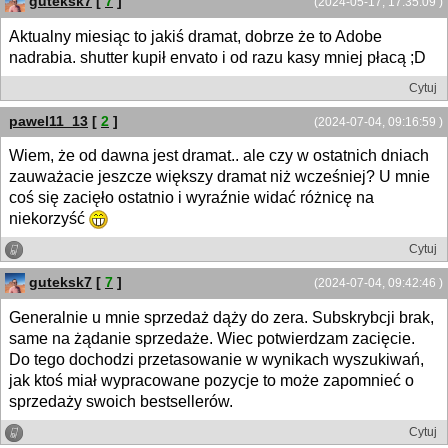
guteksk7
[
7
]
(2024-05-17, 17:35:09 )
Aktualny miesiąc to jakiś dramat, dobrze że to Adobe
nadrabia. shutter kupił envato i od razu kasy mniej płacą ;D
Cytuj
pawel11_13
[
2
]
(2024-07-04, 09:16:59 )
Wiem, że od dawna jest dramat.. ale czy w ostatnich dniach
zauważacie jeszcze większy dramat niż wcześniej? U mnie
coś się zacięło ostatnio i wyraźnie widać różnicę na
niekorzyść
Cytuj
guteksk7
[
7
]
(2024-07-04, 09:42:46 )
Generalnie u mnie sprzedaż dąży do zera. Subskrybcji brak,
same na żądanie sprzedaże. Wiec potwierdzam zacięcie.
Do tego dochodzi przetasowanie w wynikach wyszukiwań,
jak ktoś miał wypracowane pozycje to może zapomnieć o
sprzedaży swoich bestsellerów.
Cytuj