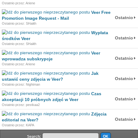
Ostatnio przez: Ariene
Veer Free
Ostatnio
Promotion Image Request - Mail
Ostatnio przez: SHaiith
Wypłata
Ostatnio
środków Veer
Ostatnio przez: SHaiith
Veer
Ostatnio
wprowadza subskrypcje
Ostatnio przez: Ariene
Jak
Ostatnio
ustawić ceny zdjęcia w Veer?
Ostatnio przez: Nightman
Czas
Ostatnio
akceptacji 10 próbnych zdjęć w Veer
Ostatnio przez: pestkaa2
Zdjęcia
Ostatnio
editorial na Veer?
Ostatnio przez: KAPA
Search: