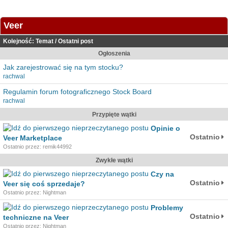
Veer
Kolejność:
Temat
/
Ostatni post
Ogłoszenia
Jak zarejestrować się na tym stocku?
rachwal
Regulamin forum fotograficznego Stock Board
rachwal
Przypięte wątki
Opinie o
Ostatnio
Veer Marketplace
Ostatnio przez: remik44992
Zwykłe wątki
Czy na
Ostatnio
Veer się coś sprzedaje?
Ostatnio przez: Nightman
Problemy
Ostatnio
techniczne na Veer
Ostatnio przez: Nightman