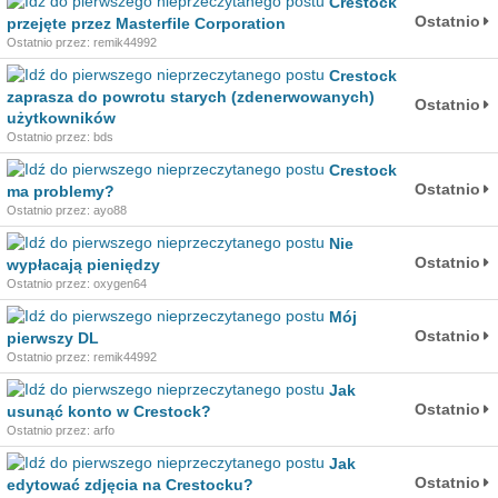
Crestock
Ostatnio
przejęte przez Masterfile Corporation
Ostatnio przez: remik44992
Crestock
zaprasza do powrotu starych (zdenerwowanych)
Ostatnio
użytkowników
Ostatnio przez: bds
Crestock
Ostatnio
ma problemy?
Ostatnio przez: ayo88
Nie
Ostatnio
wypłacają pieniędzy
Ostatnio przez: oxygen64
Mój
Ostatnio
pierwszy DL
Ostatnio przez: remik44992
Jak
Ostatnio
usunąć konto w Crestock?
Ostatnio przez: arfo
Jak
Ostatnio
edytować zdjęcia na Crestocku?