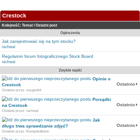
Crestock
Kolejność:
Temat
/
Ostatni post
Ogłoszenia
Jak zarejestrować się na tym stocku?
rachwal
Regulamin forum fotograficznego Stock Board
rachwal
Zwykłe wątki
Opinie o
Ostatnio
Crestock
Ostatnio przez: oxygen64
Porządki
Ostatnio
na Crestock
Ostatnio przez: rachwal
Jak
Ostatnio
długo trwa sprawdzanie zdjęć?
Ostatnio przez: Rumpelstiltskin