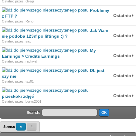
Ostatnio przez: Gregi
Problemy
Ostatnio
z FTP ?
Ostatnio przez: Reno
Jak Wam
Ostatnio
się podoba 123rf po liftingu :) ?
Ostatnio przez: sax
My
Ostatnio
Earnings > Credits Earnings
Ostatnio przez: rachwal
DL jest
Ostatnio
czy nie
Ostatnio przez: tsz01
Ostatnio
przeskoki zdjęć
Ostatnio przez: borys2001
Search:
Strona:
«
4