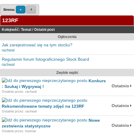
Strona:
«
4
123RF
Kolejność:
Temat
/
Ostatni post
Ogłoszenia
Jak zarejestrować się na tym stocku?
rachwal
Regulamin forum fotograficznego Stock Board
rachwal
Zwykłe wątki
Konkurs
Ostatnio
: Szukaj i Wygrywaj !
Ostatnio przez: rachwal
Ostatnio
Rekomendowane tematy zdjęć na 123RF
Ostatnio przez: rachwal
Nowe
Ostatnio
zestwienia statystyczne
Ostatnio przez: hoomar