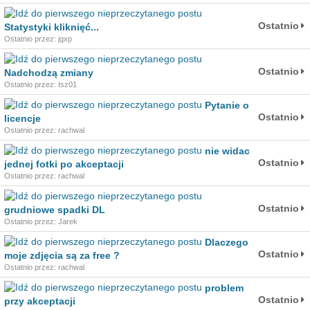
Ostatnio
Statystyki kliknięć...
Ostatnio przez: jgxp
Ostatnio
Nadchodzą zmiany
Ostatnio przez: tsz01
Pytanie o
Ostatnio
licencje
Ostatnio przez: rachwal
nie widac
Ostatnio
jednej fotki po akceptacji
Ostatnio przez: rachwal
Ostatnio
grudniowe spadki DL
Ostatnio przez: Jarek
Dlaczego
Ostatnio
moje zdjęcia są za free ?
Ostatnio przez: rachwal
problem
Ostatnio
przy akceptacji