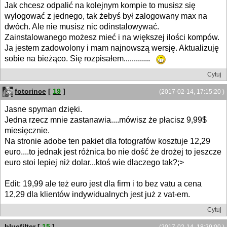
Jak chcesz odpalić na kolejnym kompie to musisz się
wylogować z jednego, tak żebyś był zalogowany max na
dwóch. Ale nie musisz nic odinstalowywać.
Zainstalowanego możesz mieć i na większej ilości kompów.
Ja jestem zadowolony i mam najnowszą wersję. Aktualizuję
sobie na bieżąco. Się rozpisałem.............
Cytuj
fotorince
[
19
]
(2017-02-14, 17:15:20 )
Jasne spyman dzięki.
Jedna rzecz mnie zastanawia....mówisz że płacisz 9,99$
miesięcznie.
Na stronie adobe ten pakiet dla fotografów kosztuje 12,29
euro....to jednak jest różnica bo nie dość że drożej to jeszcze
euro stoi lepiej niż dolar...ktoś wie dlaczego tak?;>
Edit: 19,99 ale też euro jest dla firm i to bez vatu a cena
12,29 dla klientów indywidualnych jest już z vat-em.
Cytuj
bluefilter
[
15
]
(2017-02-14, 18:29:00 )