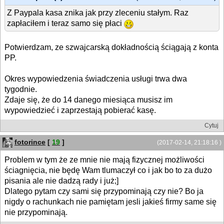
Z Paypala kasa znika jak przy zleceniu stałym. Raz
zapłaciłem i teraz samo się płaci
Potwierdzam, ze szwajcarską dokładnością ściągają z konta
PP.
Okres wypowiedzenia świadczenia usługi trwa dwa
tygodnie.
Zdaje się, że do 14 danego miesiąca musisz im
wypowiedzieć i zaprzestają pobierać kasę.
Cytuj
fotorince
[
19
]
(2017-02-14, 21:18:16 )
Problem w tym że ze mnie nie mają fizycznej możliwości
ściagnięcia, nie będę Wam tlumaczył co i jak bo to za dużo
pisania ale nie dadzą rady i już;]
Dlatego pytam czy sami się przypominają czy nie? Bo ja
nigdy o rachunkach nie pamiętam jesli jakieś firmy same się
nie przypominają.