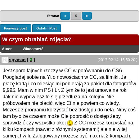
Strona:
«
5
»
Pierwszy post
Ostatni Post
W czym obrabiać zdjęcia?
Autor
Wiadomość
spyman
[
3
]
(2017-02-14, 16:50:20 )
Jest sporo fajnych rzeczy w CC w porównaniu do CS6.
Pooglądaj sobie na Yt o nowościach w CC, są filmiki. Ja
płacę kartą i co miesiąc mi pobierają za pakiet dla fotografów
9,99$. Mam w nim PS i Lr. Z tym że to jest umowa na rok.
Jak nie wypowiesz to się przedłuża na kolejny. Nie
próbowałem nie płacić, więc Ci nie powiem co wtedy.
Możesz z programu korzystać bez dostępu do neta. Niby coś
tam było że czasem może Cię poprosić o dostęp żeby
sprawdzić czy wszystko okej
Z CC możesz korzystać na
kilku kompach (nawet z różnymi systemami) ale nie w tej
samej chwili. Zalogowany możesz być max na 2 kompach.