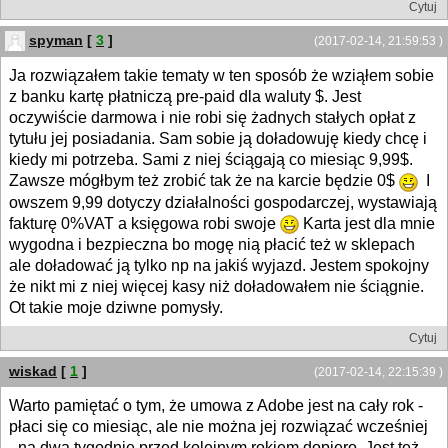
Cytuj
spyman
[
3
]
(2017-02-14, 21:59:53 )
Ja rozwiązałem takie tematy w ten sposób że wziąłem sobie
z banku kartę płatniczą pre-paid dla waluty $. Jest
oczywiście darmowa i nie robi się żadnych stałych opłat z
tytułu jej posiadania. Sam sobie ją doładowuję kiedy chcę i
kiedy mi potrzeba. Sami z niej ściągają co miesiąc 9,99$.
Zawsze mógłbym też zrobić tak że na karcie będzie 0$
I
owszem 9,99 dotyczy działalności gospodarczej, wystawiają
fakturę 0%VAT a księgowa robi swoje
Karta jest dla mnie
wygodna i bezpieczna bo mogę nią płacić też w sklepach
ale doładować ją tylko np na jakiś wyjazd. Jestem spokojny
że nikt mi z niej więcej kasy niż doładowałem nie ściągnie.
Ot takie moje dziwne pomysły.
Cytuj
wiskad
[
1
]
(2017-02-14, 22:15:39 )
Warto pamiętać o tym, że umowa z Adobe jest na cały rok -
płaci się co miesiąc, ale nie można jej rozwiązać wcześniej
- na dwa tygodnie przed kolejnym rokiem dopiero. Jest też