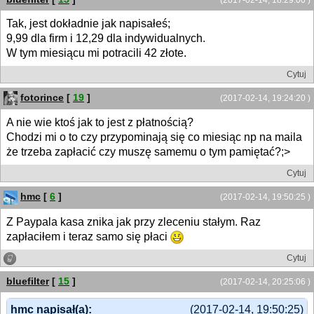
Tak, jest dokładnie jak napisałeś;
9,99 dla firm i 12,29 dla indywidualnych.
W tym miesiącu mi potracili 42 złote.
Cytuj
fotorince
[
19
]
(2017-02-14, 19:24:20 )
A nie wie ktoś jak to jest z płatnością?
Chodzi mi o to czy przypominają się co miesiąc np na maila
że trzeba zapłacić czy muszę samemu o tym pamiętać?;>
Cytuj
hmc
[
6
]
(2017-02-14, 19:50:25 )
Z Paypala kasa znika jak przy zleceniu stałym. Raz
zapłaciłem i teraz samo się płaci
Cytuj
bluefilter
[
15
]
(2017-02-14, 20:25:06 )
hmc napisał(a):
(2017-02-14, 19:50:25)