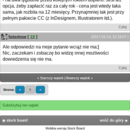
opcja, żeby zapłacić raz za cały rok - cena jest wtedy taka
sama, jak rozbita na 12 miesięcy. Przynajmniej tak jest przy
pełnym pakiecie CC (z InDesignem, Illustratorem itd.).
Cytuj
fotorince
[
19
]
(2017-02-14, 22:18:07 )
Ale odpowiedzi na moje pytanie wciąż nie ma;]
Nic, zaczekam i zobaczę bo widzę innej mozliwości
dowiedzenia się nie ma.
Cytuj
«
Starszy wątek
|
Nowszy wątek
»
Strona:
«
5
»
Subskrybuj ten wątek
stock board
wróć do góry
Mobilna wersja Stock Board