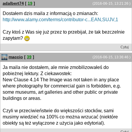
adalbert74
[
19
]
(2016-06-15, 13:21:26 )
Dostałem dzis maila z informacją o zmianach:
http://www.alamy.com/terms/contributor-c...EAN,SUJV,1
Czy ktoś z Was się już przez to przebijał, że tak bezczelnie
zapytam?
Cytuj
maccio
[
39
]
(2016-06-15, 13:36:46 )
Ja maila nie dostałem, ale mnie zmobilizowałeś do
pobieżnej lektury. Z ciekawostek:
New Clause 4.14 The Image was not taken in any place
where photography for commercial gain is forbidden, e.g.
some museums, art galleries and other public or private
buildings or areas.
Czyli w przeciwieństwie do większości stocków, sami
musimy wiedzieć na 100% co można wrzucać (niektóre
obiekty są też wyłączone z użycia jako edytorial).