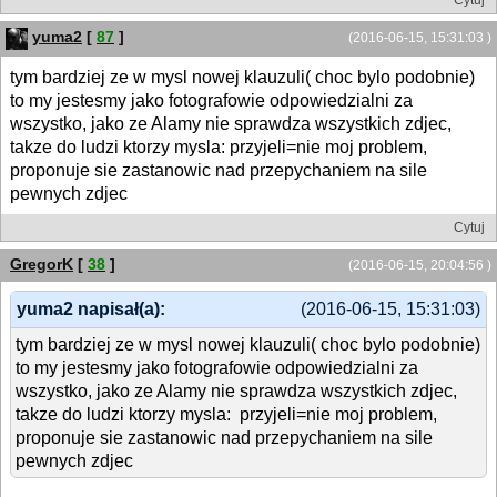
Cytuj
yuma2
[
87
]
(2016-06-15, 15:31:03 )
tym bardziej ze w mysl nowej klauzuli( choc bylo podobnie)
to my jestesmy jako fotografowie odpowiedzialni za
wszystko, jako ze Alamy nie sprawdza wszystkich zdjec,
takze do ludzi ktorzy mysla: przyjeli=nie moj problem,
proponuje sie zastanowic nad przepychaniem na sile
pewnych zdjec
Cytuj
GregorK
[
38
]
(2016-06-15, 20:04:56 )
yuma2 napisał(a):
(2016-06-15, 15:31:03)
tym bardziej ze w mysl nowej klauzuli( choc bylo podobnie)
to my jestesmy jako fotografowie odpowiedzialni za
wszystko, jako ze Alamy nie sprawdza wszystkich zdjec,
takze do ludzi ktorzy mysla: przyjeli=nie moj problem,
proponuje sie zastanowic nad przepychaniem na sile
pewnych zdjec