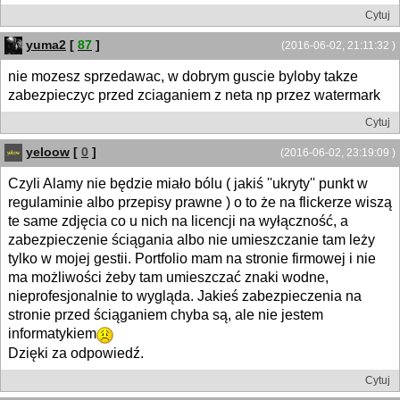
Cytuj
yuma2
[
87
]
(2016-06-02, 21:11:32 )
nie mozesz sprzedawac, w dobrym guscie byloby takze
zabezpieczyc przed zciaganiem z neta np przez watermark
Cytuj
yeloow
[
0
]
(2016-06-02, 23:19:09 )
Czyli Alamy nie będzie miało bólu ( jakiś ''ukryty'' punkt w
regulaminie albo przepisy prawne ) o to że na flickerze wiszą
te same zdjęcia co u nich na licencji na wyłączność, a
zabezpieczenie ściągania albo nie umieszczanie tam leży
tylko w mojej gestii. Portfolio mam na stronie firmowej i nie
ma możliwości żeby tam umieszczać znaki wodne,
nieprofesjonalnie to wygląda. Jakieś zabezpieczenia na
stronie przed ściąganiem chyba są, ale nie jestem
informatykiem
Dzięki za odpowiedź.
Cytuj