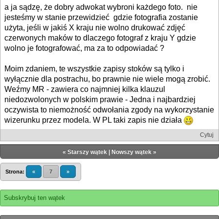
a ja sądzę, że dobry adwokat wybroni każdego foto. nie
jesteśmy w stanie przewidzieć gdzie fotografia zostanie
użyta, jeśli w jakiś X kraju nie wolno drukować zdjęć
czerwonych maków to dlaczego fotograf z kraju Y gdzie
wolno je fotografować, ma za to odpowiadać ?
Moim zdaniem, te wszystkie zapisy stoków są tylko i
wyłącznie dla postrachu, bo prawnie nie wiele mogą zrobić.
Weźmy MR - zawiera co najmniej kilka klauzul
niedozwolonych w polskim prawie - Jedna i najbardziej
oczywista to niemożność odwołania zgody na wykorzystanie
wizerunku przez modela. W PL taki zapis nie działa
Cytuj
«
Starszy wątek
|
Nowszy wątek
»
Strona:
«
7
»
Subskrybuj ten wątek