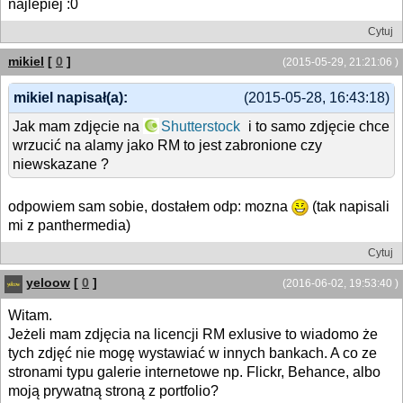
najlepiej :0
Cytuj
mikiel
[
0
]
(2015-05-29, 21:21:06 )
mikiel napisał(a):
(2015-05-28, 16:43:18)
Jak mam zdjęcie na
Shutterstock
i to samo zdjęcie chce
wrzucić na alamy jako RM to jest zabronione czy
niewskazane ?
odpowiem sam sobie, dostałem odp: mozna
(tak napisali
mi z panthermedia)
Cytuj
yeloow
[
0
]
(2016-06-02, 19:53:40 )
Witam.
Jeżeli mam zdjęcia na licencji RM exlusive to wiadomo że
tych zdjęć nie mogę wystawiać w innych bankach. A co ze
stronami typu galerie internetowe np. Flickr, Behance, albo
moją prywatną stroną z portfolio?