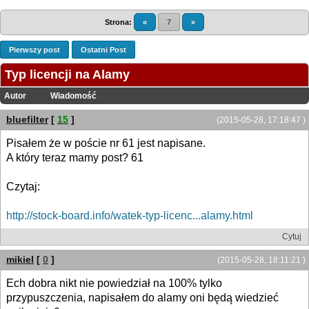
Strona:
«
7
»
Pierwszy post
Ostatni Post
Typ licencji na Alamy
Autor
Wiadomość
bluefilter
[
15
]
(2015-05-28, 17:18:47 )
Pisałem że w poście nr 61 jest napisane.
A który teraz mamy post? 61
Czytaj:
http://stock-board.info/watek-typ-licenc...alamy.html
Cytuj
mikiel
[
0
]
(2015-05-28, 18:11:21 )
Ech dobra nikt nie powiedział na 100% tylko
przypuszczenia, napisałem do alamy oni będą wiedzieć