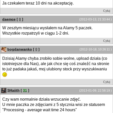
Ja czekałem teraz 10 dni na akceptację.
Cytuj
daemce
[
0
]
(2012-03-13, 21:33:44 )
W zeszłym miesiącu wysłałem na Alamy 5 paczek.
Wszystkie rozpatrzyli w ciągu 1-2 dni.
Cytuj
bogdanwanko
[
0
]
(2012-10-18, 10:26:11 )
Dzisiaj Alamy chyba zrobiło sobie wolne, upload działa (co
istotniejsze dla Nas), ale jak chce się coś znaleźć na stronie
to już padaka jakaś, moj ulubiony stock przy wyszukiwaniu
Cytuj
SHaiith
[
31
]
(2013-01-09, 22:58:19 )
Czy wam normalnie działa wrzucanie zdjęć.
U mnie paczka ze zdjęciami z 5 stycznia wisi ze statusem
"Processing - average wait time 24 hours"