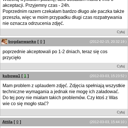
akceptacji. Przyjemny czas - 24h.
Poprzednim razem czekałam bardzo długo ale paczka także
przeszła, więc w moim przypadku długi czas rozpatrywania
nie oznacza odrzucenia zdjęć.
Cytuj
bogdanwanko
[
0
]
(2012-02-15, 20:32:19 )
poprzednie akceptowali po 1-2 dniach, teraz się cos
przycięło
Cytuj
kubowa1
[
1
]
(2012-03-03, 15:23:52 )
Mam problem z uplaudem zdjęć. Zdjęcia spełniają wszystkie
techniczne wymagania a jednak nie mogę ich załadować.
Do tej pory nie miałam takich problemów. Czy ktoś z Was
wie co się mogło stać?
Cytuj
Attila
[
0
]
(2012-03-03, 15:44:10 )