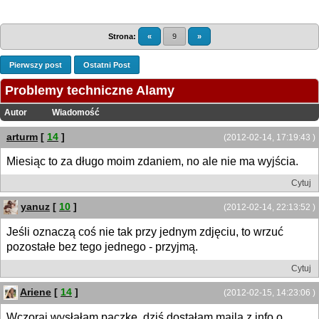
Strona:
«
9
»
Pierwszy post
Ostatni Post
Problemy techniczne Alamy
Autor
Wiadomość
arturm
[
14
]
(2012-02-14, 17:19:43 )
Miesiąc to za długo moim zdaniem, no ale nie ma wyjścia.
Cytuj
yanuz
[
10
]
(2012-02-14, 22:13:52 )
Jeśli oznaczą coś nie tak przy jednym zdjęciu, to wrzuć
pozostałe bez tego jednego - przyjmą.
Cytuj
Ariene
[
14
]
(2012-02-15, 14:23:06 )
Wczoraj wysłałam paczkę, dziś dostałam maila z info o