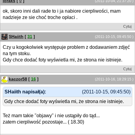
loraks
[
0
]
(2011-10-04, 21:37:20 )
ok, skoro inni dali rade to i ja nabiore cierpliwości, mam
nadzieje ze sie choć troche opłaci .
Cytuj
SHaiith
[
31
]
(2011-10-15, 09:45:50 )
Czy u kogokolwiek występuje problem z dodawaniem zdjęć
na tym stoku.
Gdy chce dodać foty wyświetla mi, że strona nie istnieje.
Cytuj
kaczor58
[
16
]
(2011-10-16, 18:29:15 )
SHaiith napisał(a):
(2011-10-15, 09:45:50)
Gdy chce dodać foty wyświetla mi, że strona nie istnieje.
Też mam takie "objawy" i nie ustąpiły do tąd...
zatem cierpliwość pozostaje... ( 18.30)