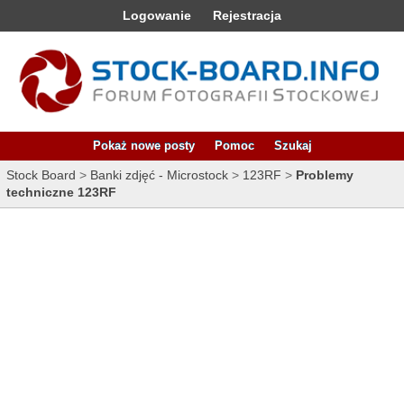
Logowanie
Rejestracja
Pokaż nowe posty
Pomoc
Szukaj
Stock Board
>
Banki zdjęć - Microstock
>
123RF
>
Problemy
techniczne 123RF