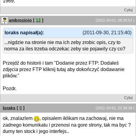
1969.
Cytuj
ambrozinio
[
13
]
(2011-10-01, 08:26:52 )
loraks napisał(a):
(2011-09-30, 21:15:40)
...nigdzie na stronie nie ma ich zeby zrobic opis, czy to
norma za iles trzeba odczekac zeby sie pojawily czy co?
Przejdź do historii i tam "Dodanie przez FTP: Dodałeś
zdjęcia przez FTP kliknij tutaj aby dokończyć dodawanie
plików."
Pozdr.
Cytuj
loraks
[
0
]
(2011-10-01, 22:38:38 )
ok, znalazlem
, opisalem iklikam na zachowaj, nie ma
zadnego komunikatu i przenosi na gore strony, tak ma byc ?
durny ten stock i jego interfejs..