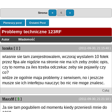
Strona:
«
6
»
Pierwszy post
Ostatni Post
Problemy techniczne 123RF
Autor
Wiadomość
loraks
[
0
]
(2011-09-30, 21:15:40 )
wlasnie sie tam zarejestrowalem, wczoraj wyslalem 10 fotek
przez ftpa ale nigdzie na stronie nie ma ich zeby zrobic opis,
czy to norma za iles trzeba odczekac zeby sie pojawily czy
co?
widze ze ogolnie maja problemy z serwisem, no i jeszcze
musze sie ich interfejsu nauczyc bo nic nie moge znalesc.
Cytuj
MaxyM
[
5
]
(2011-09-30, 21:21:10 )
Ja sie tam pogubilem od momentu kiedy przeniesli mnie do