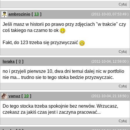
Cytuj
ambrozinio
[
13
]
(2011-10-03, 07:53:49 )
Jeśli masz w historii po prawo przy zdjęciach "w trakcie" czy
coś takiego na czarno to ok
Fakt, do 123 trzeba się przyzwyczaić
Cytuj
loraks
[
0
]
(2011-10-04, 12:59:00 )
no i przyjeli pierwsze 10, dwa dni temui dalej nic w portfolio
nie ma... trudno sie to tego stoka bedzie przyzwyczaic.
Cytuj
yanuz
[
10
]
(2011-10-04, 21:18:50 )
Do tego stocka trzeba spokojnie bez nerwów. Wrzucasz,
czekasz za jakiś czas jest i zaczyna pracować...
Cytuj