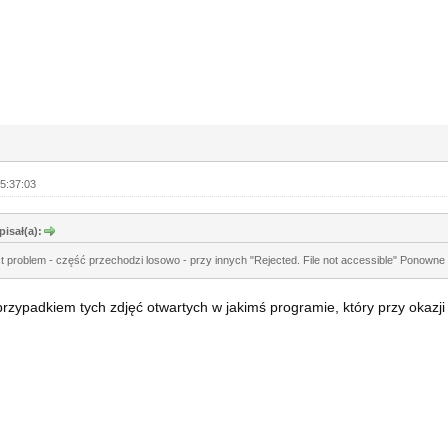
5:37:03
pisał(a):
st problem - część przechodzi losowo - przy innych "Rejected. File not accessible" Ponown
rzypadkiem tych zdjęć otwartych w jakimś programie, który przy okazj