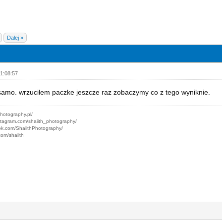
Dalej »
1:08:57
samo. wrzuciłem paczke jeszcze raz zobaczymy co z tego wyniknie.
photography.pl/
stagram.com/shaiith_photography/
ok.com/ShaiithPhotography/
com/shaiith