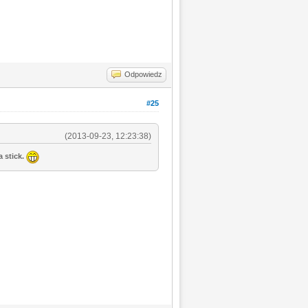
Odpowiedz
#25
(2013-09-23, 12:23:38)
 stick.