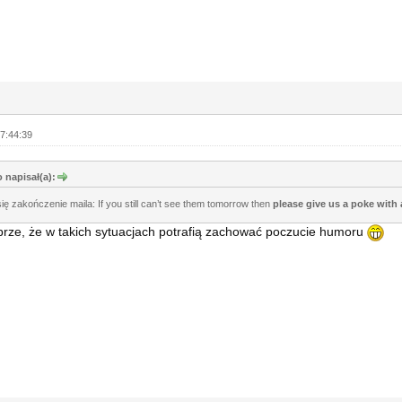
7:44:39
 napisał(a):
ię zakończenie maila: If you still can’t see them tomorrow then
please give us a poke with a
rze, że w takich sytuacjach potrafią zachować poczucie humoru