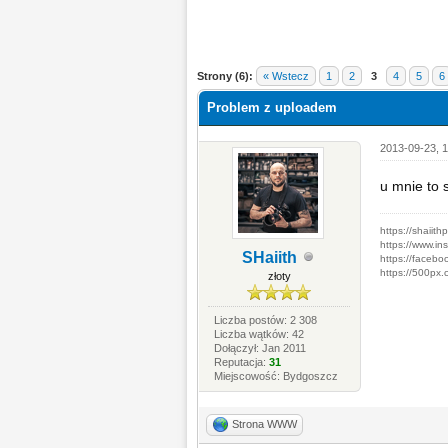
Strony (6):
« Wstecz
1
2
3
4
5
6
Problem z uploadem
2013-09-23, 1
u mnie to 
https://shaiith
https://www.in
SHaiith
https://facebo
https://500px.
złoty
Liczba postów: 2 308
Liczba wątków: 42
Dołączył: Jan 2011
Reputacja:
31
Miejscowość: Bydgoszcz
Strona WWW