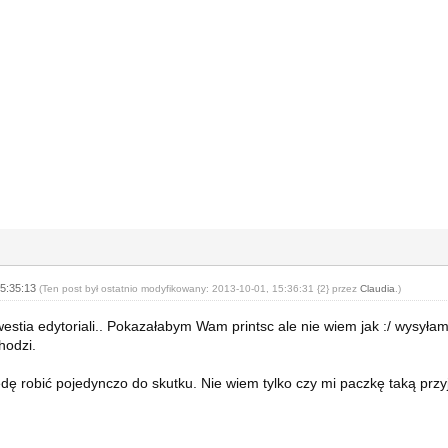
15:35:13
(Ten post był ostatnio modyfikowany: 2013-10-01, 15:36:31 {2} przez
Claudia
.)
estia edytoriali.. Pokazałabym Wam printsc ale nie wiem jak :/ wysyłam 
hodzi.
dę robić pojedynczo do skutku. Nie wiem tylko czy mi paczkę taką prz