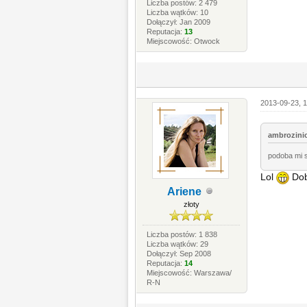
Liczba postów: 2 479
Liczba wątków: 10
Dołączył: Jan 2009
Reputacja:
13
Miejscowość: Otwock
2013-09-23, 1
ambrozinio
podoba mi s
Lol
Dob
Ariene
złoty
Liczba postów: 1 838
Liczba wątków: 29
Dołączył: Sep 2008
Reputacja:
14
Miejscowość: Warszawa/
R-N