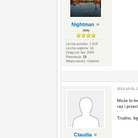
Nightman
złoty
Liczba postów: 1 628
Liczba wątków: 16
Dołączył: Apr 2009
Reputacja:
15
Miejscowość: Gdańsk
2013-10-01, 
Może to kw
raz i przec
Trudno, bę
Claudia