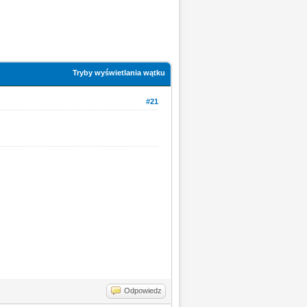
Tryby wyświetlania wątku
#21
Odpowiedz