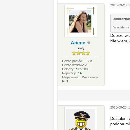
2013-09-23, 
ambrozinio
Wysłałem i
Dobrze wie
Nie wiem, 
Ariene
złoty
Liczba postów: 1 838
Liczba wątków: 29
Dołączył: Sep 2008
Reputacja:
14
Miejscowość: Warszawa/
R-N
2013-09-23, 1
Dostałem o
podoba mi 