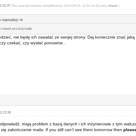
11:52:47
(Ten post był ostatnio modyfikowany: 2013-09-23, 11:53:14 {2} przez
Ariene
.)
 napisał(a):
m nawet wczoraj maila
dzieć, nie będę ich zawalać ze swojej strony. Daj koniecznie znać jak
czy czekać, czy wysłać ponownie...
2:23:38
dpowiedź, mają problem z bazą danych i ich inżynierowie z tym walczą.
się zakończenie maila: If you still can’t see them tomorrow then
please