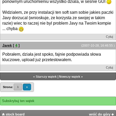
ponownym uruchomieniu wszystko dziala, w sesnie GUI
Widzialem, ze przy instalacji ten soft sam sobie jakies paczki
Javy dorzucal (wnioskuje, ze korzysta ze swojej w takim
razie) wiec to raczej nie byl problem Javy na Twoim kompie
... chyba
Cytuj
Jarek
[
4
]
(2007-10-28, 16:46:55 )
Pobrałem, działa jest spoko, fajnie podpowiada słowa
kluczowe, upload już przetestowałem.
Cytuj
«
Starszy wątek
|
Nowszy wątek
»
Strona:
1
»
Subskrybuj ten wątek
stock board
wróć do góry