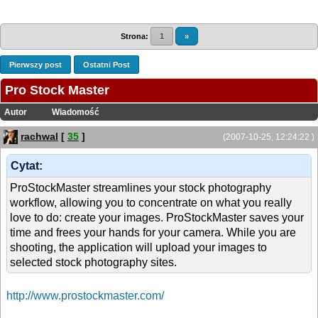
Strona:
1
»
Pierwszy post
Ostatni Post
Pro Stock Master
Autor
Wiadomość
rachwal
[
35
]
(2007-10-25, 12:24:22 )
Cytat:
ProStockMaster streamlines your stock photography
workflow, allowing you to concentrate on what you really
love to do: create your images. ProStockMaster saves your
time and frees your hands for your camera. While you are
shooting, the application will upload your images to
selected stock photography sites.
http://www.prostockmaster.com/