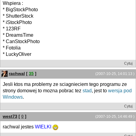
Wspiera :
* BigStockPhoto
* ShutterStock
* iStockPhoto
* 123RF
* DreamsTime
* CanStockPhoto
* Fotolia
* LuckyOliver
Cytuj
rachwal
[
35
]
(2007-10-25, 14:01:13 )
Jesli ktos ma problemy ze sciagnieciem tego programu ze
strony domowej to mozna pobrac tez
stad
, jest to
wersja pod
Windows
.
Cytuj
west73
[
0
]
(2007-10-25, 14:46:49 )
rachwal jestes
WIELKI