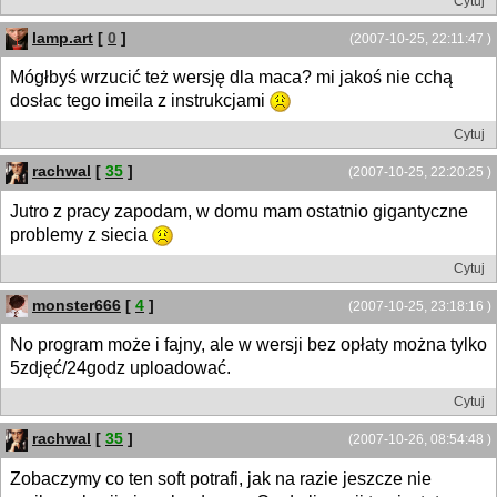
Cytuj
lamp.art
[
0
]
(2007-10-25, 22:11:47 )
Mógłbyś wrzucić też wersję dla maca? mi jakoś nie cchą
dosłac tego imeila z instrukcjami
Cytuj
rachwal
[
35
]
(2007-10-25, 22:20:25 )
Jutro z pracy zapodam, w domu mam ostatnio gigantyczne
problemy z siecia
Cytuj
monster666
[
4
]
(2007-10-25, 23:18:16 )
No program może i fajny, ale w wersji bez opłaty można tylko
5zdjęć/24godz uploadować.
Cytuj
rachwal
[
35
]
(2007-10-26, 08:54:48 )
Zobaczymy co ten soft potrafi, jak na razie jeszcze nie