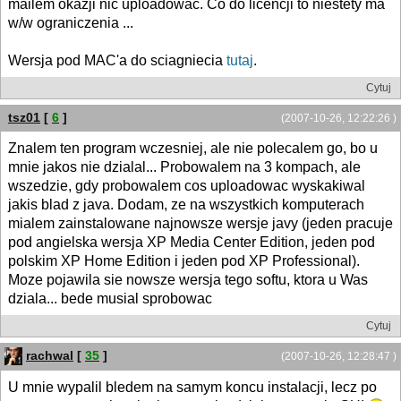
mailem okazji nic uploadowac. Co do licencji to niestety ma
w/w ograniczenia ...
Wersja pod MAC'a do sciagniecia
tutaj
.
Cytuj
tsz01
[
6
]
(2007-10-26, 12:22:26 )
Znalem ten program wczesniej, ale nie polecalem go, bo u
mnie jakos nie dzialal... Probowalem na 3 kompach, ale
wszedzie, gdy probowalem cos uploadowac wyskakiwal
jakis blad z java. Dodam, ze na wszystkich komputerach
mialem zainstalowane najnowsze wersje javy (jeden pracuje
pod angielska wersja XP Media Center Edition, jeden pod
polskim XP Home Edition i jeden pod XP Professional).
Moze pojawila sie nowsze wersja tego softu, ktora u Was
dziala... bede musial sprobowac
Cytuj
rachwal
[
35
]
(2007-10-26, 12:28:47 )
U mnie wypalil bledem na samym koncu instalacji, lecz po