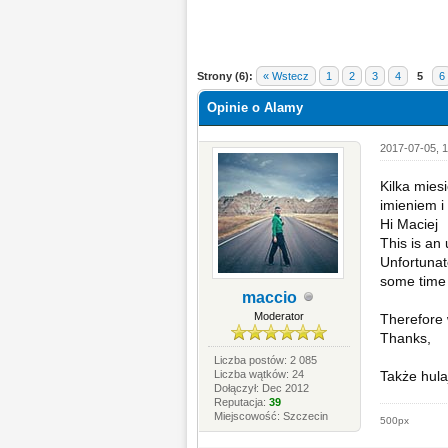
Strony (6):
« Wstecz
1
2
3
4
5
6
Opinie o Alamy
2017-07-05, 1
Kilka mies
imieniem i
Hi Maciej
This is an
Unfortunat
some time 
maccio
Moderator
Therefore w
Thanks,
Liczba postów: 2 085
Liczba wątków: 24
Także hula
Dołączył: Dec 2012
Reputacja:
39
Miejscowość: Szczecin
500px