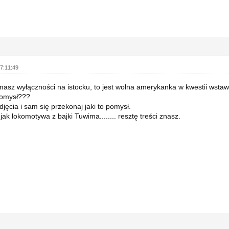
7:11:49
 masz wyłączności na istocku, to jest wolna amerykanka w kwestii wstaw
pomysł???
djęcia i sam się przekonaj jaki to pomysł.
jak lokomotywa z bajki Tuwima........ resztę treści znasz.