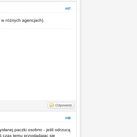
#47
a w różnych agencjach).
Odpowiedz
#48
ysłanej paczki osobno - jeśli odrzucą
ś czas temu przyglądając się