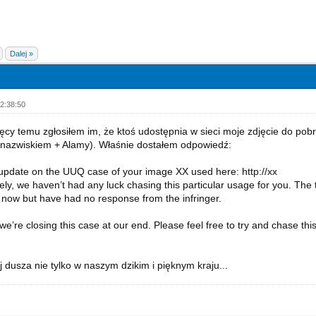
Dalej »
2:38:50
ięcy temu zgłosiłem im, że ktoś udostępnia w sieci moje zdjęcie do p
 nazwiskiem + Alamy). Właśnie dostałem odpowiedź:
 update on the UUQ case of your image XX used here: http://xx
ely, we haven’t had any luck chasing this particular usage for you. The
now but have had no response from the infringer.
e’re closing this case at our end. Please feel free to try and chase this
j dusza nie tylko w naszym dzikim i pięknym kraju...