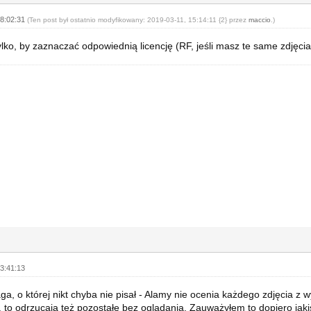
08:02:31
(Ten post był ostatnio modyfikowany: 2019-03-11, 15:14:11 {2} przez
maccio
.)
ylko, by zaznaczać odpowiednią licencję (RF, jeśli masz te same zdjęci
3:41:13
a, o której nikt chyba nie pisał - Alamy nie ocenia każdego zdjęcia z w
 to odrzucają też pozostałe bez oglądania. Zauważyłem to dopiero jaki