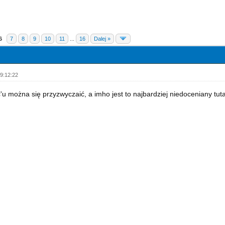
6
7
8
9
10
11
...
16
Dalej »
9:12:22
c'u można się przyzwyczaić, a imho jest to najbardziej niedoceniany tuta