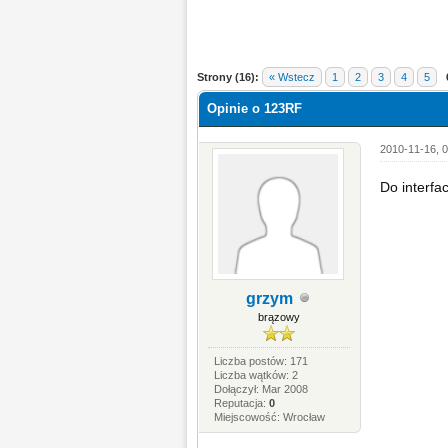
Strony (16):
« Wstecz
1
2
3
4
5
Opinie o 123RF
2010-11-16, 0
Do interfa
grzym
brązowy
Liczba postów: 171
Liczba wątków: 2
Dołączył: Mar 2008
Reputacja:
0
Miejscowość: Wrocław