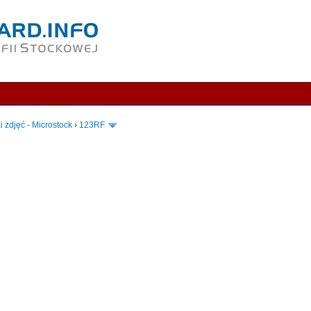
i zdjęć - Microstock
›
123RF