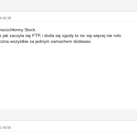
9:45:39
racochłonny Stock.
jak zaczyta się FTP, i doda się zgody to nic się więcej nie robi.
ożna wszystkie za jednym zamachem dodawać.
1:45:56