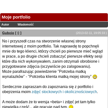
Moje portfolio
Autor
Wiadomość
Gubcio
[
0
]
(2013-02-11, 19:05:33 )
No i przyszedł czas na stworzenie własnej strony
internetowej z moim portfolio. Tak naprawdę to popchnęli
mnie do tego klienci, którzy chcieli po pierwsze mieć wgląd
w prace, a po drugie chcieli zobaczyć pierwsze efekty sesji
które dla nich wykonywałem, zanim otrzymali obrobione i
przygotowane zdjęcia (oczywiście po zalogowaniu).
Może parafrazując powiedzenie "Potrzeba matką
wynalazków" - "Potrzeba klienta matką mojej strony"
Serdecznie zapraszam do zapoznania się z portfolio i
obejrzenia moim
zdjęć stockowych i okolicznościowych
.
A może dodam że to wersja <beta> i zdjęć jet tam tylko
niewielka część... ale pracuję nad tym.