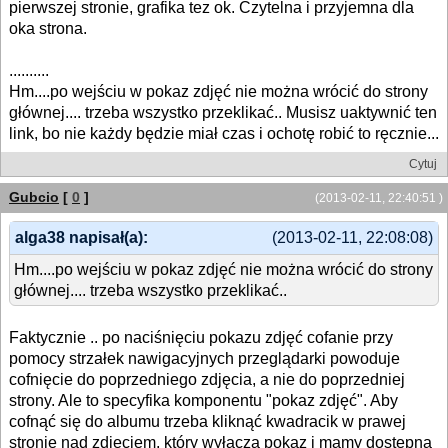
pierwszej stronie, grafika tez ok. Czytelna i przyjemna dla
oka strona.
..........
Hm....po wejściu w pokaz zdjęć nie można wrócić do strony
głównej.... trzeba wszystko przeklikać.. Musisz uaktywnić ten
link, bo nie każdy będzie miał czas i ochotę robić to ręcznie...
Cytuj
Gubcio
[
0
]
(2013-02-11, 22:40:51 )
alga38 napisał(a):
(2013-02-11, 22:08:08)
Hm....po wejściu w pokaz zdjęć nie można wrócić do strony
głównej.... trzeba wszystko przeklikać..
Faktycznie .. po naciśnięciu pokazu zdjęć cofanie przy
pomocy strzałek nawigacyjnych przeglądarki powoduje
cofnięcie do poprzedniego zdjęcia, a nie do poprzedniej
strony. Ale to specyfika komponentu "pokaz zdjęć". Aby
cofnąć się do albumu trzeba kliknąć kwadracik w prawej
stronie nad zdjęciem, który wyłącza pokaz i mamy dostępną