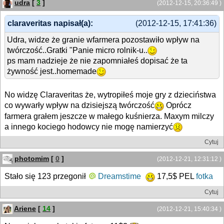
udra
[
3
]
(2012-12-15, 20:36:49 )
claraveritas napisał(a):
(2012-12-15, 17:41:36)
Udra, widze że granie wfarmera pozostawiło wpływ na
twórczość..Gratki "Panie micro rolnik-u..
ps mam nadzieje że nie zapomniałeś dopisać że ta
żywność jest..homemade
No widzę Claraveritas że, wytropiłeś moje gry z dzieciństwa
co wywarły wpływ na dzisiejszą twórczość
Oprócz
farmera grałem jeszcze w małego kuśnierza. Maxym milczy
a innego kociego hodowcy nie mogę namierzyć
Cytuj
photomim
[
0
]
(2012-12-21, 12:31:12 )
Stało się 123 przegonił
Dreamstime
17,5$ PEL
fotka
Cytuj
Ariene
[
14
]
(2012-12-21, 15:40:34 )