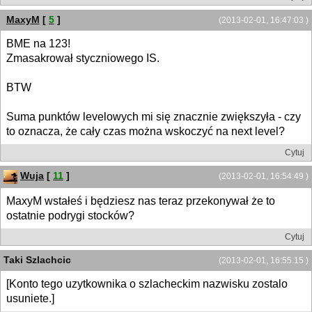
MaxyM
[
5
]
(2013-02-01, 16:47:03 )
BME na 123!
Zmasakrował styczniowego IS.
BTW
Suma punktów levelowych mi się znacznie zwiększyła - czy
to oznacza, że cały czas można wskoczyć na next level?
Cytuj
Wuja
[
11
]
(2013-02-01, 16:54:49 )
MaxyM wstałeś i będziesz nas teraz przekonywał że to
ostatnie podrygi stocków?
Cytuj
Taki Szlachcic
(2013-02-01, 16:55:15 )
[Konto tego uzytkownika o szlacheckim nazwisku zostalo
usuniete.]