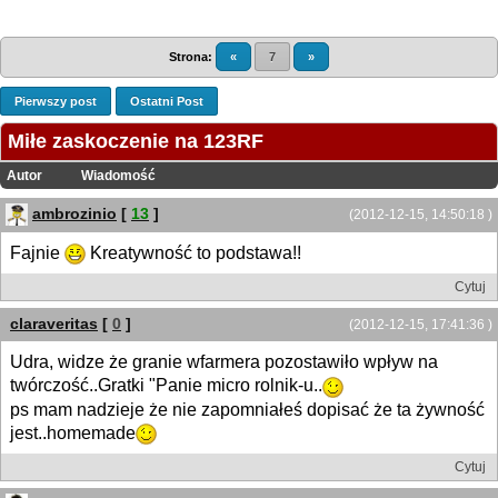
Strona:
«
7
»
Pierwszy post
Ostatni Post
Miłe zaskoczenie na 123RF
Autor
Wiadomość
ambrozinio
[
13
]
(2012-12-15, 14:50:18 )
Fajnie
Kreatywność to podstawa!!
Cytuj
claraveritas
[
0
]
(2012-12-15, 17:41:36 )
Udra, widze że granie wfarmera pozostawiło wpływ na
twórczość..Gratki "Panie micro rolnik-u..
ps mam nadzieje że nie zapomniałeś dopisać że ta żywność
jest..homemade
Cytuj