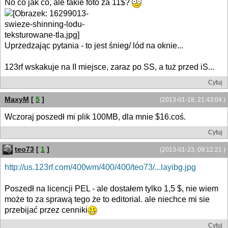
No co jak co, ale takie foto za 11$?
Uprzedzając pytania - to jest śnieg/ lód na oknie...
123rf wskakuje na II miejsce, zaraz po SS, a tuż przed iS...
Cytuj
MaxyM
[
5
]
(2013-01-18, 21:43:04 )
Wczoraj poszedł mi plik 100MB, dla mnie $16.coś.
Cytuj
teo73
[
1
]
(2013-01-23, 09:12:21 )
http://us.123rf.com/400wm/400/400/teo73/...layibg.jpg
Poszedł na licencji PEL - ale dostałem tylko 1,5 $, nie wiem
może to za sprawą tego że to editorial. ale niechce mi sie
przebijać przez cenniki
Cytuj