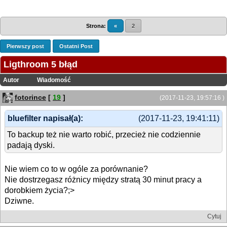
Strona:
«
2
Pierwszy post
Ostatni Post
Ligthroom 5 błąd
Autor
Wiadomość
fotorince
[
19
]
(2017-11-23, 19:57:16 )
bluefilter napisał(a):
(2017-11-23, 19:41:11)
To backup też nie warto robić, przecież nie codziennie
padają dyski.
Nie wiem co to w ogóle za porównanie?
Nie dostrzegasz różnicy między stratą 30 minut pracy a
dorobkiem życia?;>
Dziwne.
Cytuj