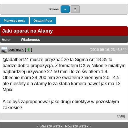
Strona:
«
2
Pierwszy post
Ostatni Post
Jaki aparat na Alamy
Autor
Wiadomość
padmak
[
6
]
(2016-09-16, 23:43:34 )
@adalbert74 muszę przyznać że ta Sigma Art 18-35 to
bardzo dobra propozycja. Z formatem DX w Nikonie miałbym
najbardziej urzywane 27-50 mm i to ze światłem 1.8.
Obecnie mam 28-200 mm ze swiatłem zmiennym 2.0 - 4.5
ale niestety dla Alamy to za słaba kamera nawet jak ma 12
Mpix.
A co byś zaproponował jako drugi obiektyw w pozostałym
zakresie?
Cytuj
«
Starszy wątek
|
Nowszy wątek
»