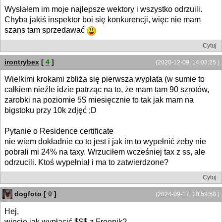
Wysłałem im moje najlepsze wektory i wszystko odrzuili.
Chyba jakiś inspektor boi się konkurencji, więc nie mam
szans tam sprzedawać
Cytuj
irontrybex
[
4
]
(2020-12-09, 14:03:25 )
Wielkimi krokami zbliża się pierwsza wypłata (w sumie to
całkiem nieźle idzie patrząc na to, że mam tam 90 szrotów,
zarobki na poziomie 5$ miesięcznie to tak jak mam na
bigstoku przy 10k zdjęć ;D
Pytanie o Residence certificate
nie wiem dokładnie co to jest i jak im to wypełnić żeby nie
pobrali mi 24% na taxy. Wrzuciłem wcześniej tax z ss, ale
odrzucili. Ktoś wypełniał i ma to zatwierdzone?
Cytuj
dogfoto
[
0
]
(2024-09-17, 18:59:58 )
Hej,
wiecie jak wypłacić $$$ z Freepik?