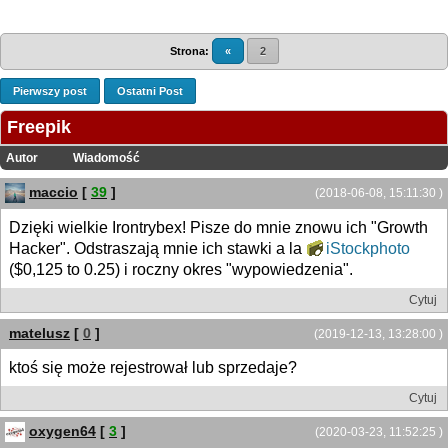
Strona:
«
2
Pierwszy post
Ostatni Post
Freepik
Autor
Wiadomość
maccio
[
39
]
(2018-06-08, 15:11:30 )
Dzięki wielkie Irontrybex! Pisze do mnie znowu ich "Growth
Hacker". Odstraszają mnie ich stawki a la
iStockphoto
($0,125 to 0.25) i roczny okres "wypowiedzenia".
Cytuj
matelusz
[
0
]
(2019-12-13, 13:28:00 )
ktoś się może rejestrował lub sprzedaje?
Cytuj
oxygen64
[
3
]
(2020-03-23, 11:52:25 )