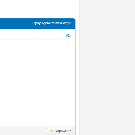
Tryby wyświetlania wątku
#1
Odpowiedz