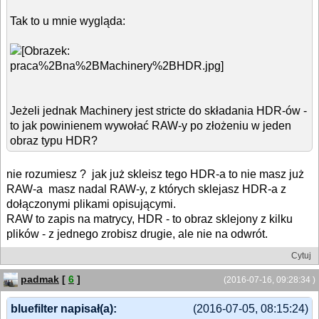
Tak to u mnie wygląda:
Jeżeli jednak Machinery jest stricte do składania HDR-ów -
to jak powinienem wywołać RAW-y po złożeniu w jeden
obraz typu HDR?
nie rozumiesz ? jak już skleisz tego HDR-a to nie masz już
RAW-a masz nadal RAW-y, z których sklejasz HDR-a z
dołączonymi plikami opisującymi.
RAW to zapis na matrycy, HDR - to obraz sklejony z kilku
plików - z jednego zrobisz drugie, ale nie na odwrót.
Cytuj
padmak
[
6
]
(2016-07-16, 09:28:34 )
bluefilter napisał(a):
(2016-07-05, 08:15:24)