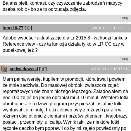
Balans bieli, kontrast, czy czyszczenie zabrudzeń matrycy
trzeba robić - bo za to odrzucają zdjęcia.
Cytuj
juras10-77
[
0
]
(2016-12-09, 13:07:22 )
Adobe wypuścił aktualizacje dla Lr 2015.8 - wchodzi funkcja
Reference view - czy ta funkcja działa tylko w LR CC czy w
pudełkowej też ?
Cytuj
jarekwitkowski
[
4
]
(2018-11-28, 15:16:01 )
Mam pełną wersję, kupiłem w promocji, która trwa i powiem,
że mnie zadziwia. Do masowej obróbki zwłaszcza zdjęć
reportażowych nie znam niczego lepszego. Załadowałem na
noc 100 zdjęć bo jedno obrabiał mi 8-10 minut. Wstałem fotki
obrobione ale o dziwo program przyspieszał, ostatnie fotki
wypluwał co minutę. Fotki celowo były z różnych parafii w
różnym oświetleniu z cieniami i prześwietleniami, krajobrazy,
postaci, przedmioty, ulica itp. Wynik taki, że niektóre fotki
ręcznie deczko bym poprawił co by mi zajęło powiedzmy po