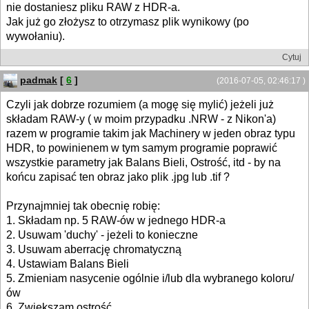
nie dostaniesz pliku RAW z HDR-a.
Jak już go złożysz to otrzymasz plik wynikowy (po
wywołaniu).
Cytuj
padmak
[
6
]
(2016-07-05, 02:46:17 )
Czyli jak dobrze rozumiem (a mogę się mylić) jeżeli już
składam RAW-y ( w moim przypadku .NRW - z Nikon'a)
razem w programie takim jak Machinery w jeden obraz typu
HDR, to powinienem w tym samym programie poprawić
wszystkie parametry jak Balans Bieli, Ostrość, itd - by na
końcu zapisać ten obraz jako plik .jpg lub .tif ?
Przynajmniej tak obecnię robię:
1. Składam np. 5 RAW-ów w jednego HDR-a
2. Usuwam 'duchy' - jeżeli to konieczne
3. Usuwam aberrację chromatyczną
4. Ustawiam Balans Bieli
5. Zmieniam nasycenie ogólnie i/lub dla wybranego koloru/
ów
6. Zwiększam ostrość.