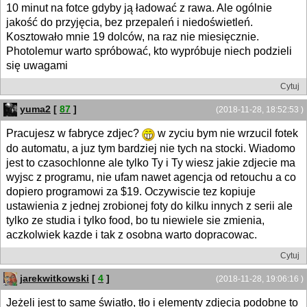
10 minut na fotce gdyby ją ładować z rawa. Ale ogólnie
jakość do przyjęcia, bez przepaleń i niedoświetleń.
Kosztowało mnie 19 dolców, na raz nie miesięcznie.
Photolemur warto spróbować, kto wypróbuje niech podzieli
się uwagami
Cytuj
yuma2
[
87
]
(2018-11-28, 18:52:53 )
Pracujesz w fabryce zdjec?
w zyciu bym nie wrzucil fotek
do automatu, a juz tym bardziej nie tych na stocki. Wiadomo
jest to czasochlonne ale tylko Ty i Ty wiesz jakie zdjecie ma
wyjsc z programu, nie ufam nawet agencja od retouchu a co
dopiero programowi za $19. Oczywiscie tez kopiuje
ustawienia z jednej zrobionej foty do kilku innych z serii ale
tylko ze studia i tylko food, bo tu niewiele sie zmienia,
aczkolwiek kazde i tak z osobna warto dopracowac.
Cytuj
jarekwitkowski
[
4
]
(2018-11-28, 19:06:16 )
Jeżeli jest to same światło, tło i elementy zdjęcia podobne to