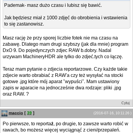
Pademak- masz dużo czasu i lubisz się bawić.
Jak będziesz miał z 1000 zdjęć do obrobienia i wstawienia
to się zastanowisz.
Masz rację że przy sporej liczbie fotek nie ma czasu na
zabawę. Dlatego mam drugi szybszy (jak dla mnie) program
DxO 9. Do pojedynczych zdjec RAW b.dobry. Nadal
urzywam MachineryHDR ale tylko do zdjeć.tych co łączę.
Teraz mam pytanie o zdjecia reportarzowe. Czy każde takie
zdjecie warto obrabiać z RAW'a czy też wysyłać na stocki
gotowe .jpg które mój aparat "wypuści". Mam ustawiony
zapis w aparacie na jednocześnie dwa rodzaje: pliki .jpg
oraz RAW. ?
Cytuj
maccio
[
39
]
(2016-07-16, 10:11:26 )
Po pierwsze, to reporta
ż
, po drugie, to zawsze warto robić w
rawach, bo możesz więcej wyciągnąć z cieni/przepaleń.