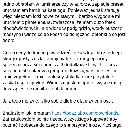
jedno obrabiam w luminarze czy w aurorze, zapisuję preset i
uruchamiam batch na katalogu. Ponieważ jednak startuję
więc mieszam fotki nowe ze starymi i bardzo wygodnie mi
uruchomić photelemura, zwłaszcza, że mam dużo fotek
niedoświetlonych i nie widzę w podglądzie, wtedy puszczę
maszynę i widzę co do kosza co do ręcznej obróbki a co jest
dobre.
Co do ceny, to trudno powiedzieć ile kosztuje, bo z jednej z
strony upusty, zniżki czarny piątek a z drugiej strony
sprzedaż poza sezonem, za 3 dodatkowe filtry chcą poza
sezonem 50 dolarów a program droższy, więc nie jest to
tanie zupełnie i śmieć żałosny. Jak dla mnie przydatne i
zaskakująco sprytne. Wiem, że jestem upierdliwy ale moją
dewizą jest de omnibus dubitandum
Ja z tego nie żyję, tylko sobie dłubię dla przyjemności.
Znalazłem taki program
https://topazlabs.com/downloads/
.
Zainstalowałem bo nie trzeba wszystkiego kupować aby
poznać i zobaczę do czego to się przydać może. Ktoś tego