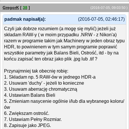
GregorK
[
38
]
(2016-07-05, 09:03:50 )
padmak napisał(a):
(2016-07-05, 02:46:17)
Czyli jak dobrze rozumiem (a mogę się mylić) jeżeli już
składam RAW-y ( w moim przypadku .NRW - z Nikon'a)
razem w programie takim jak Machinery w jeden obraz typu
HDR, to powinienem w tym samym programie poprawić
wszystkie parametry jak Balans Bieli, Ostrość, itd - by na
końcu zapisać ten obraz jako plik .jpg lub .tif ?
Przynajmniej tak obecnię robię:
1. Składam np. 5 RAW-ów w jednego HDR-a
2. Usuwam 'duchy' - jeżeli to konieczne
3. Usuwam aberrację chromatyczną
4. Ustawiam Balans Bieli
5. Zmieniam nasycenie ogólnie i/lub dla wybranego koloru/
ów
6. Zwiększam ostrość.
7. Ustawiam Pełny Rozmiar.
8. Zapisuje jako JPEG.