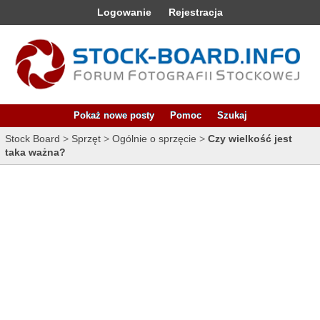
Logowanie
Rejestracja
Pokaż nowe posty
Pomoc
Szukaj
Stock Board
>
Sprzęt
>
Ogólnie o sprzęcie
>
Czy wielkość jest
taka ważna?