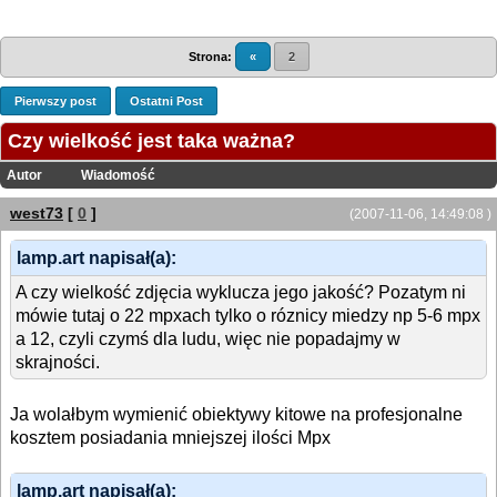
Strona:
«
2
Pierwszy post
Ostatni Post
Czy wielkość jest taka ważna?
Autor
Wiadomość
west73
[
0
]
(2007-11-06, 14:49:08 )
lamp.art napisał(a):
A czy wielkość zdjęcia wyklucza jego jakość? Pozatym ni
mówie tutaj o 22 mpxach tylko o róznicy miedzy np 5-6 mpx
a 12, czyli czymś dla ludu, więc nie popadajmy w
skrajności.
Ja wolałbym wymienić obiektywy kitowe na profesjonalne
kosztem posiadania mniejszej ilości Mpx
lamp.art napisał(a):