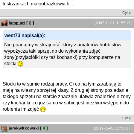
lustrzankach małoobrazkowych...
Cytuj
lamp.art
[
0
]
(2007-11-07, 11:55:17 )
west73 napisał(a):
Nie poadajmy w skrajność, który z amatorów hobbistów
wypożycza taki sprzęt np do wykonania zdjęć
żony(przyjaciółki czy też kochanki) przy komputerze na
stocki
Stocki to w sumie rodzaj pracy. Ci co na tym zarabiają to
mają na własny sprzęt tej klasy. Z drugiej strony posiadanie
takiego sprzętu na starcie znacznie ułatwia znalezienie żony
czy kochanki, co już samo w sobie jest niezłym wstępem do
robienia im zdjęć
Cytuj
jarekwitkowski
[
4
]
(2019-05-01, 15:56:07 )