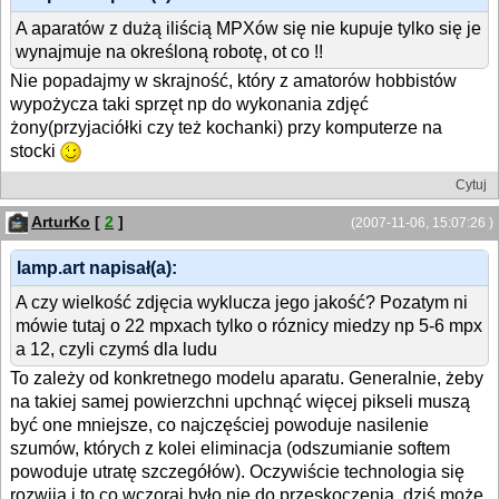
A aparatów z dużą iliścią MPXów się nie kupuje tylko się je
wynajmuje na określoną robotę, ot co !!
Nie popadajmy w skrajność, który z amatorów hobbistów
wypożycza taki sprzęt np do wykonania zdjęć
żony(przyjaciółki czy też kochanki) przy komputerze na
stocki
Cytuj
ArturKo
[
2
]
(2007-11-06, 15:07:26 )
lamp.art napisał(a):
A czy wielkość zdjęcia wyklucza jego jakość? Pozatym ni
mówie tutaj o 22 mpxach tylko o róznicy miedzy np 5-6 mpx
a 12, czyli czymś dla ludu
To zależy od konkretnego modelu aparatu. Generalnie, żeby
na takiej samej powierzchni upchnąć więcej pikseli muszą
być one mniejsze, co najczęściej powoduje nasilenie
szumów, których z kolei eliminacja (odszumianie softem
powoduje utratę szczegółów). Oczywiście technologia się
rozwija i to co wczoraj było nie do przeskoczenia, dziś może