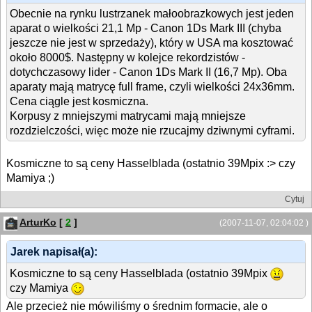
Obecnie na rynku lustrzanek małoobrazkowych jest jeden
aparat o wielkości 21,1 Mp - Canon 1Ds Mark III (chyba
jeszcze nie jest w sprzedaży), który w USA ma kosztować
około 8000$. Następny w kolejce rekordzistów -
dotychczasowy lider - Canon 1Ds Mark II (16,7 Mp). Oba
aparaty mają matrycę full frame, czyli wielkości 24x36mm.
Cena ciągle jest kosmiczna.
Korpusy z mniejszymi matrycami mają mniejsze
rozdzielczości, więc może nie rzucajmy dziwnymi cyframi.
Kosmiczne to są ceny Hasselblada (ostatnio 39Mpix :> czy
Mamiya ;)
Cytuj
ArturKo
[
2
]
(2007-11-07, 02:04:02 )
Jarek napisał(a):
Kosmiczne to są ceny Hasselblada (ostatnio 39Mpix
czy Mamiya
Ale przecież nie mówiliśmy o średnim formacie, ale o