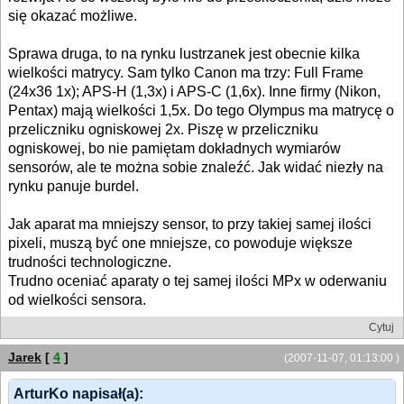
się okazać możliwe.
Sprawa druga, to na rynku lustrzanek jest obecnie kilka
wielkości matrycy. Sam tylko Canon ma trzy: Full Frame
(24x36 1x); APS-H (1,3x) i APS-C (1,6x). Inne firmy (Nikon,
Pentax) mają wielkości 1,5x. Do tego Olympus ma matrycę o
przeliczniku ogniskowej 2x. Piszę w przeliczniku
ogniskowej, bo nie pamiętam dokładnych wymiarów
sensorów, ale te można sobie znaleźć. Jak widać niezły na
rynku panuje burdel.
Jak aparat ma mniejszy sensor, to przy takiej samej ilości
pixeli, muszą być one mniejsze, co powoduje większe
trudności technologiczne.
Trudno oceniać aparaty o tej samej ilości MPx w oderwaniu
od wielkości sensora.
Cytuj
Jarek
[
4
]
(2007-11-07, 01:13:00 )
ArturKo napisał(a):