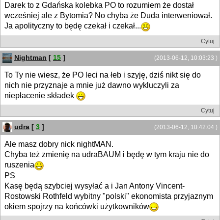
Darek to z Gdańska kolebka PO to rozumiem że dostał
wcześniej ale z Bytomia? No chyba że Duda interweniował.
Ja apolityczny to będę czekał i czekał...
Cytuj
Nightman
[
15
]
(2013-06-12, 10:03:23 )
To Ty nie wiesz, że PO leci na łeb i szyję, dziś nikt się do
nich nie przyznaje a mnie już dawno wykluczyli za
niepłacenie składek
Cytuj
udra
[
3
]
(2013-06-12, 10:42:04 )
Ale masz dobry nick nightMAN.
Chyba też zmienię na udraBAUM i będę w tym kraju nie do
ruszenia
PS
Kasę będą szybciej wysyłać a i Jan Antony Vincent-
Rostowski Rothfeld wybitny "polski" ekonomista przyjaznym
okiem spojrzy na końcówki użytkowników