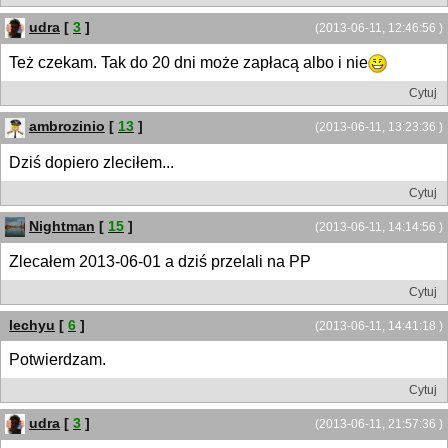
udra
[
3
]
(2013-06-11, 12:46:56 )
Też czekam. Tak do 20 dni może zapłacą albo i nie
Cytuj
ambrozinio
[
13
]
(2013-06-11, 13:23:36 )
Dziś dopiero zleciłem...
Cytuj
Nightman
[
15
]
(2013-06-11, 14:14:56 )
Zlecałem 2013-06-01 a dziś przelali na PP
Cytuj
lechyu
[
6
]
(2013-06-11, 14:41:18 )
Potwierdzam.
Cytuj
udra
[
3
]
(2013-06-11, 21:57:36 )