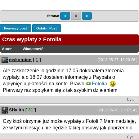
Strona:
«
8
»
Pierwszy post
Ostatni Post
Czas wypłaty z Fotolia
Autor
Wiadomość
mskorpion
[
1
]
(2013-05-27, 18:20:26 )
Ale zaskoczenie, o godzinie 17:05 dokonałem zlecenia
wypłaty, a o 18:07 dostałem informację z Paypala o
wpłynięciu płatności na konto. Brawo
Fotolia
Pierwszy raz spotykam się z tak szybkim działaniem
Cytuj
SHaiith
[
31
]
(2013-06-10, 23:37:14 )
Czy ktoś otrzymał już może wypłatę z Fotolii? Mam nadzieję,
że w tym miesiącu nie będzie takiej obsuwy jak poprzednio.
Cytuj