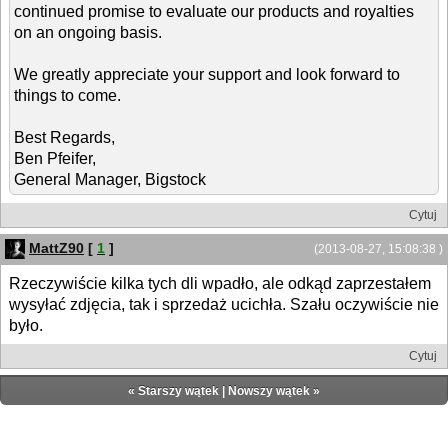
continued promise to evaluate our products and royalties
on an ongoing basis.
We greatly appreciate your support and look forward to
things to come.
Best Regards,
Ben Pfeifer,
General Manager, Bigstock
Cytuj
MattZ90
[
1
]
(2013-08-27, 15:08:38 )
Rzeczywiście kilka tych dli wpadło, ale odkąd zaprzestałem
wysyłać zdjęcia, tak i sprzedaż ucichła. Szału oczywiście nie
było.
Cytuj
«
Starszy wątek
|
Nowszy wątek
»