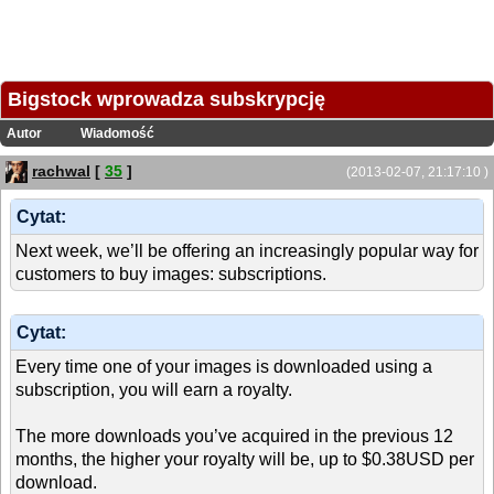
Bigstock wprowadza subskrypcję
Autor
Wiadomość
rachwal
[
35
]
(2013-02-07, 21:17:10 )
Cytat:
Next week, we’ll be offering an increasingly popular way for
customers to buy images: subscriptions.
Cytat:
Every time one of your images is downloaded using a
subscription, you will earn a royalty.
The more downloads you’ve acquired in the previous 12
months, the higher your royalty will be, up to $0.38USD per
download.