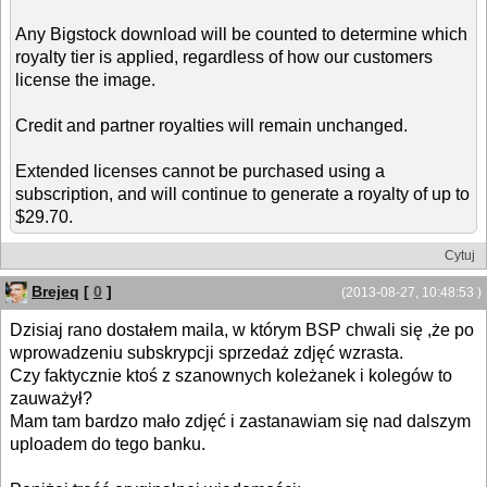
Any Bigstock download will be counted to determine which
royalty tier is applied, regardless of how our customers
license the image.
Credit and partner royalties will remain unchanged.
Extended licenses cannot be purchased using a
subscription, and will continue to generate a royalty of up to
$29.70.
Cytuj
Brejeq
[
0
]
(2013-08-27, 10:48:53 )
Dzisiaj rano dostałem maila, w którym BSP chwali się ,że po
wprowadzeniu subskrypcji sprzedaż zdjęć wzrasta.
Czy faktycznie ktoś z szanownych koleżanek i kolegów to
zauważył?
Mam tam bardzo mało zdjęć i zastanawiam się nad dalszym
uploadem do tego banku.