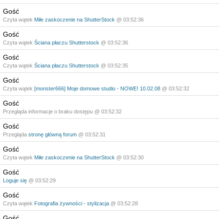
Gość
Czyta wątek
Miłe zaskoczenie na ShutterStock
@ 03:52:36
Gość
Czyta wątek
Ściana płaczu Shutterstock
@ 03:52:36
Gość
Czyta wątek
Ściana płaczu Shutterstock
@ 03:52:35
Gość
Czyta wątek
[monster666] Moje domowe studio - NOWE! 10.02.08
@ 03:52:32
Gość
Przegląda informacje o braku dostępu @ 03:52:32
Gość
Przegląda
stronę główną forum
@ 03:52:31
Gość
Czyta wątek
Miłe zaskoczenie na ShutterStock
@ 03:52:30
Gość
Loguje się
@ 03:52:29
Gość
Czyta wątek
Fotografia żywności - stylizacja
@ 03:52:28
Gość