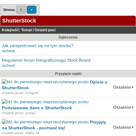
Strona:
1
»
ShutterStock
Kolejność:
Temat
/
Ostatni post
Ogłoszenia
Jak zarejestrować się na tym stocku?
rachwal
Regulamin forum fotograficznego Stock Board
rachwal
Przypięte wątki
Opinie o
Ostatnio
ShutterStock
Ostatnio przez: GregorK
Ostatnio
Podstawowe dane o ShutterStock
Ostatnio przez: yuma2
Przyjęty
Ostatnio
na ShutterStock - pochwal się!
Ostatnio przez: RAKU 44