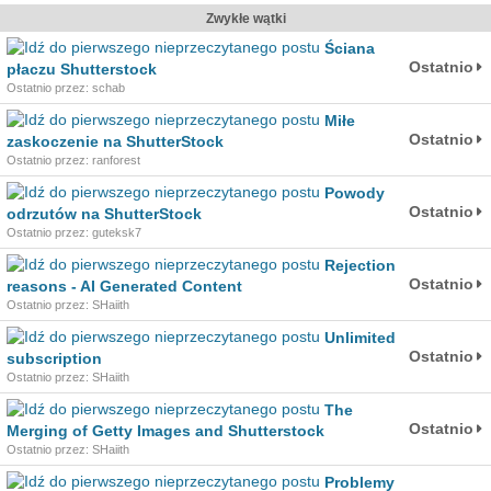
Zwykłe wątki
Ściana
Ostatnio
płaczu Shutterstock
Ostatnio przez: schab
Miłe
Ostatnio
zaskoczenie na ShutterStock
Ostatnio przez: ranforest
Powody
Ostatnio
odrzutów na ShutterStock
Ostatnio przez: guteksk7
Rejection
Ostatnio
reasons - AI Generated Content
Ostatnio przez: SHaiith
Unlimited
Ostatnio
subscription
Ostatnio przez: SHaiith
The
Ostatnio
Merging of Getty Images and Shutterstock
Ostatnio przez: SHaiith
Problemy