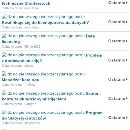
Ostatnio
techniczne Shutterstock
Ostatnio przez: inzKulozik
Ostatnio
Kwalifikuje się do licencjonowania danych?
Ostatnio przez: microship
Data
Ostatnio
licensing
Ostatnio przez: 55marek55
Problem
Ostatnio
z dodawaniem zdjęć
Ostatnio przez: schab
Ostatnio
Menadżer katalogu
Ostatnio przez: Roślina
Szuter i
Ostatnio
konta ze skradzionymi zdjęciami
Ostatnio przez: GregorK
Program
Ostatnio
do Statystyki stocków
Ostatnio przez: simpson33