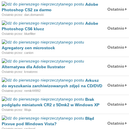
Adobe
Ostatnio
Photoshop CS2 za darmo
Ostatnio przez: dan.domanski
Adobe
Ostatnio
Photoshop CS6 klucz
Ostatnio przez: bluefilter
Ostatnio
Agregatory cen microstock
Ostatnio przez: canion
Ostatnio
Alternatywa dla Adobe Ilustrator
Ostatnio przez: kreatorex
Arkusz
Ostatnio
do wyszukania zarchiwizowanych zdjęć na CD/DVD
Ostatnio przez: remik44992
Brak
Ostatnio
podglądu miniaturek CR2 z 5Dmk2 w Windows XP
Ostatnio przez: Wuja
Błąd
Ostatnio
Pixvue pod Windows Vista?
Ostatnio przez: rachwal