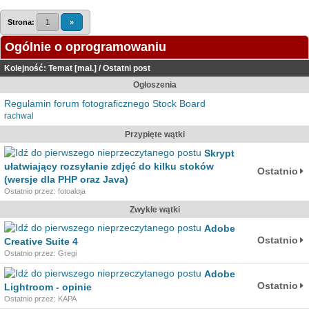
Strona:
1
»
Ogólnie o oprogramowaniu
Kolejność:
Temat
[
mal.
]
/
Ostatni post
Ogłoszenia
Regulamin forum fotograficznego Stock Board
rachwal
Przypięte wątki
Skrypt
ułatwiający rozsyłanie zdjęć do kilku stoków
Ostatnio
(wersje dla PHP oraz Java)
Ostatnio przez: fotoaloja
Zwykłe wątki
Adobe
Ostatnio
Creative Suite 4
Ostatnio przez: Gregi
Adobe
Ostatnio
Lightroom - opinie
Ostatnio przez: KAPA