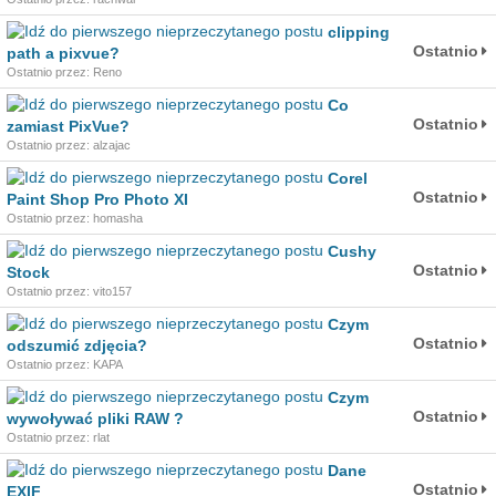
clipping
Ostatnio
path a pixvue?
Ostatnio przez: Reno
Co
Ostatnio
zamiast PixVue?
Ostatnio przez: alzajac
Corel
Ostatnio
Paint Shop Pro Photo XI
Ostatnio przez: homasha
Cushy
Ostatnio
Stock
Ostatnio przez: vito157
Czym
Ostatnio
odszumić zdjęcia?
Ostatnio przez: KAPA
Czym
Ostatnio
wywoływać pliki RAW ?
Ostatnio przez: rlat
Dane
Ostatnio
EXIF